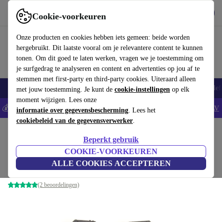
Download de app
Downloaden
Cookie-voorkeuren
Gebruik refurbed snel en eenvoudig
Onze producten en cookies hebben iets gemeen: beide worden
hergebruikt. Dit laatste vooral om je relevantere content te kunnen
tonen. Om dit goed te laten werken, vragen we je toestemming om
je surfgedrag te analyseren en content en advertenties op jou af te
stemmen met first-party en third-party cookies. Uiteraard alleen
Smartphones
Laptops
Tablets
Smartwatches
Accessoires
Koptelef
met jouw toestemming. Je kunt de
cookie-instellingen
op elk
moment wijzigen. Lees onze
💰Bespaar 5% EXTRA op alle iPhones - Code: IPHONEDEAL -
AV
informatie over gegevensbescherming
. Lees het
cookiebeleid van de gegevensverwerker
.
Home
Baby & kinderen
Kinderwagens & Buggy's
Beperkt gebruik
Autositz-adapter voor TFK Mono1
COOKIE-VOORKEUREN
ALLE COOKIES ACCEPTEREN
grijs
(2 beoordelingen)