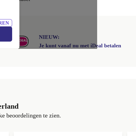
REN
NIEUW:
Je kunt vanaf nu met iDeal betalen
erland
e beoordelingen te zien.