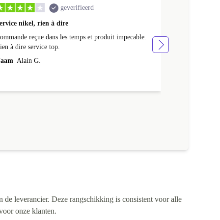
geverifieerd
ervice nikel, rien à dire
Mooi product 
ommande reçue dans les temps et produit impecable.
Mooi product en
ien à dire service top.
Naam
Wilhel
aam
Alain G.
n de leverancier. Deze rangschikking is consistent voor alle
 voor onze klanten.