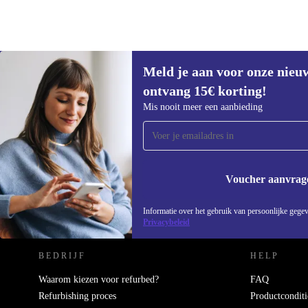
Meld je aan voor onze nieu
ontvang 15€ korting!
Meld je aan voor onze nieuwsbrief en
Mis nooit meer een aanbieding
ontvang €15 korting!
Mis nooit meer een aanbieding.
Voucher aanvrag
REFURBED NEDERLAND - RETHINK NEW.
Informatie over het gebruik van persoonlijke gegev
Privacybeleid
BEDRIJF
HELP
Waarom kiezen voor refurbed?
FAQ
Refurbishing proces
Productconditi