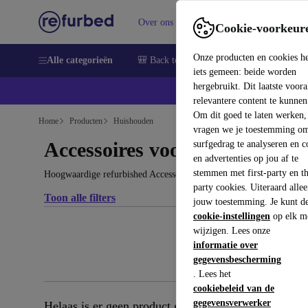
Over ons
Verkopen
Support
Cookie-voorkeur
Onze producten en cookies h
Alle categorieën
🎒 Back to school
Smartphones
Lapto
iets gemeen: beide worden
hergebruikt. Dit laatste voor
relevantere content te kunnen
Om dit goed te laten werken,
Home
Producten
Huishouden
vragen we je toestemming om
Accessoires voor huishoudeli
surfgedrag te analyseren en c
en advertenties op jou af te
stemmen met first-party en th
Hoogwaardige refurbished Accessoires voor huishoudelijke apparat
party cookies. Uiteraard alle
Toon alle filters
jouw toestemming. Je kunt d
cookie-instellingen
op elk m
wijzigen. Lees onze
informatie over
gegevensbescherming
. Lees het
cookiebeleid van de
gegevensverwerker
Helaas is er geen product gevonden dat aan je zoekcr