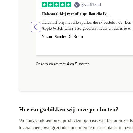
geverifieerd
Helemaal blij met alle spullen die ik…
Helemaal blij met alle spullen die ik besteld heb. Een
Apple Watch Ultra 1 zo goed als nieuw en dat is ie oo
echt. Batterij helemaal in orde en de behuizing had ee
Naam
Sander De Bruin
klein krasje maarja daar bespaar ik wel ruim 300euro
op met een nieuw exemplaar en wie zie dat nou, ik nie
hoor. En met de AirPods Pro 2 ook helemaal happy.
Werken perfect en je zou ze bijna niet kunnen
Onze reviews met 4 en 5 sterren
onderscheiden van een gloednieuwe uit de verpakking
Ik kom graag terug bij jullie voor andere gadgets eerst
maar weer even sparen. Ik raad het iedereen aan.
Nogmaals top geregeld bij refurbed. Vriendelijke groe
Sander
Hoe rangschikken wij onze producten?
We rangschikken onze producten op basis van factoren zoals pr
leveranciers, wat gezonde concurrentie op ons platform bevorde