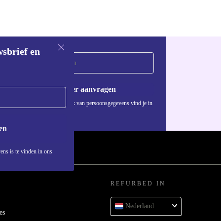
wsbrief en
Voucher aanvragen
Informatie over het gebruik van persoonsgegevens vind je in
ons
privacybeleid
.
en
ens is te vinden in ons
REFURBED IN
Nederland
es