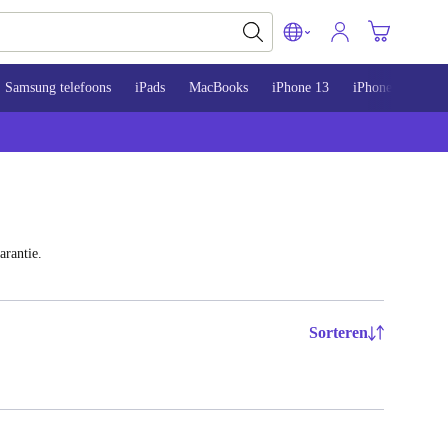
Samsung telefoons
iPads
MacBooks
iPhone 13
iPhone 14
iP
arantie.
Sorteren