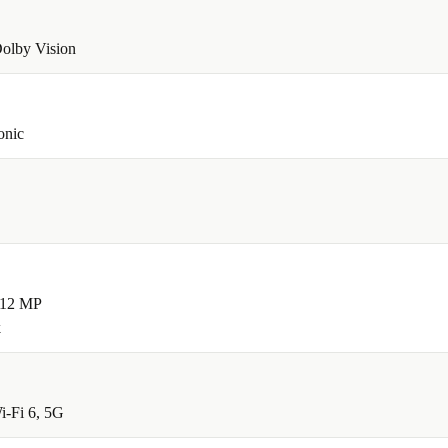
olby Vision
onic
 12 MP
k
i-Fi 6, 5G