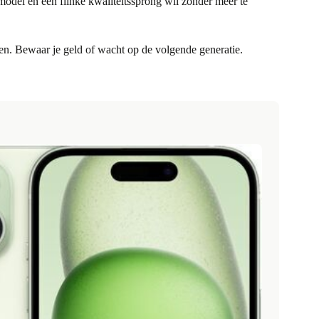
model en een flinke kwaliteitssprong wil zonder meer te
en. Bewaar je geld of wacht op de volgende generatie.