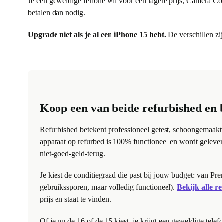
Je een geweldige iPhone wil voor een lagere prijs, Camera Con
betalen dan nodig.
Upgrade niet als je al een iPhone 15 hebt.
De verschillen zi
Koop een van beide refurbished en
Refurbished betekent professioneel getest, schoongemaakt 
apparaat op refurbed is 100% functioneel en wordt gelev
niet-goed-geld-terug.
Je kiest de conditiegraad die past bij jouw budget: van Pr
gebruikssporen, maar volledig functioneel).
Bekijk alle 
prijs en staat te vinden.
Of je nu de 16 of de 15 kiest, je krijgt een geweldige tel