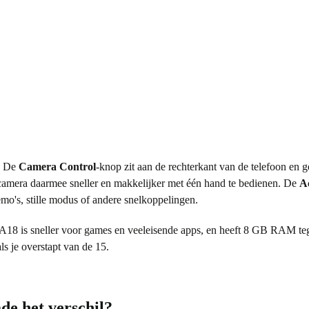
t. De
Camera Control
-knop zit aan de rechterkant van de telefoon en 
de camera daarmee sneller en makkelijker met één hand te bedienen. De
A
mo's, stille modus of andere snelkoppelingen.
8 is sneller voor games en veeleisende apps, en heeft 8 GB RAM tege
s je overstapt van de 15.
de het verschil?