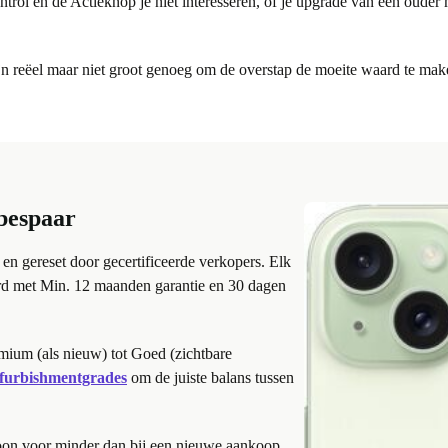
trol en de Actieknop je niet interesseren, of je upgrade van een ouder 
jn reëel maar niet groot genoeg om de overstap de moeite waard te mak
 bespaar
en gereset door gecertificeerde verkopers. Elk
erd met Min. 12 maanden garantie en 30 dagen
emium (als nieuw) tot Goed (zichtbare
refurbishmentgrades
om de juiste balans tussen
efoon voor minder dan bij een nieuwe aankoop.