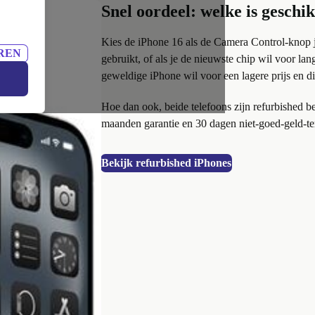
Snel oordeel: welke is geschi
Kies de iPhone 16 als de Camera Control-knop je
REN
gebruikt, of als je de nieuwste chip wil voor la
geweldige iPhone wil voor een lagere prijs en di
Hoe dan ook, beide telefoons zijn refurbished be
maanden garantie en 30 dagen niet-goed-geld-te
Bekijk refurbished iPhones