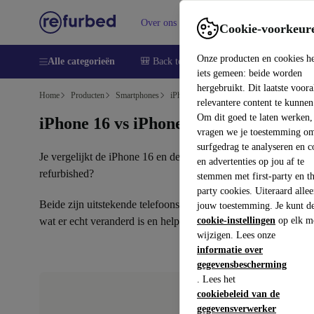
Over ons
Verkopen
Support
Cookie-voorkeur
Onze producten en cookies h
Alle categorieën
🎒 Back to school
Smartphones
Lapto
iets gemeen: beide worden
hergebruikt. Dit laatste voor
Home
Producten
Smartphones
iPhones
relevantere content te kunnen
Om dit goed te laten werken,
iPhone 16 vs iPhone 15: wat is het ver
vragen we je toestemming om
surfgedrag te analyseren en c
Je vergelijkt de iPhone 16 en de iPhone 15 en wil een duidelij
en advertenties op jou af te
refurbished?
stemmen met first-party en th
party cookies. Uiteraard alle
Beide zijn uitstekende telefoons met een OLED-scherm van 6,
jouw toestemming. Je kunt d
wat er echt veranderd is en helpen je te bepalen welke bij jou 
cookie-instellingen
op elk m
wijzigen. Lees onze
informatie over
gegevensbescherming
. Lees het
cookiebeleid van de
gegevensverwerker