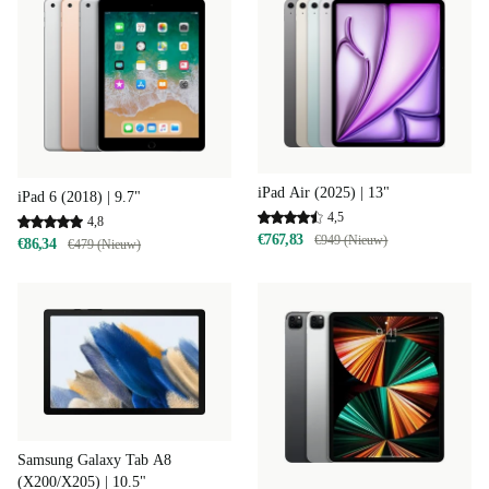
iPad Air (2025) | 13"
iPad 6 (2018) | 9.7"
4,5
4,8
€767,83
€949 (Nieuw)
€86,34
€479 (Nieuw)
Samsung Galaxy Tab A8
(X200/X205) | 10.5"