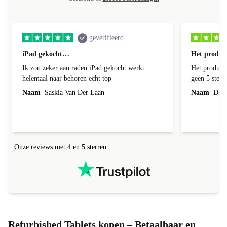
geverifieerd
iPad gekocht…
Het product
Ik zou zeker aan raden iPad gekocht werkt
Het product 
helemaal naar behoren echt top
geen 5 sterren geef is de onduidelijke
communicati
Naam
Saskia Van Der Laan
Naam
Dhr. 
Onze reviews met 4 en 5 sterren
Refurbished Tablets kopen – Betaalbaar en