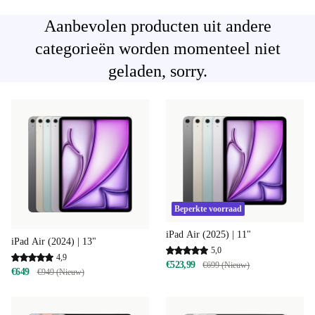
Aanbevolen producten uit andere
categorieën worden momenteel niet
geladen, sorry.
Beperkte voorraad
iPad Air (2025) | 11"
iPad Air (2024) | 13"
5,0
4,9
€523,99
€699 (Nieuw)
€649
€949 (Nieuw)