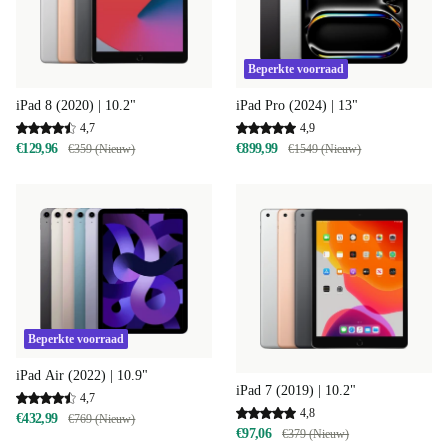
Beperkte voorraad
iPad 8 (2020) | 10.2"
iPad Pro (2024) | 13"
4,7
4,9
€129,96
€899,99
€359 (Nieuw)
€1549 (Nieuw)
Beperkte voorraad
iPad Air (2022) | 10.9"
iPad 7 (2019) | 10.2"
4,7
4,8
€432,99
€769 (Nieuw)
€97,06
€379 (Nieuw)