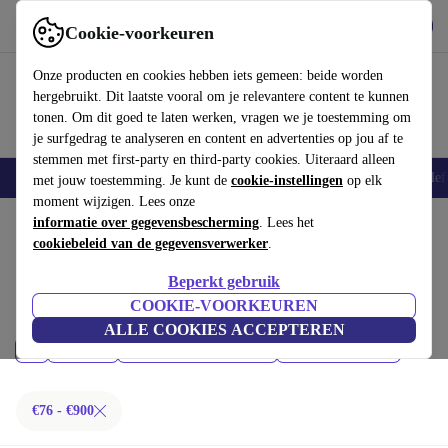
Download de app
Downloaden
Cookie-voorkeuren
Gebruik refurbed snel en eenvoudig
Onze producten en cookies hebben iets gemeen: beide worden
hergebruikt. Dit laatste vooral om je relevantere content te kunnen
tonen. Om dit goed te laten werken, vragen we je toestemming om
je surfgedrag te analyseren en content en advertenties op jou af te
stemmen met first-party en third-party cookies. Uiteraard alleen
Smartphones
Laptops
Tablets
Smartwatches
Accessoires
Koptelef
met jouw toestemming. Je kunt de
cookie-instellingen
op elk
moment wijzigen. Lees onze
Home
informatie over gegevensbescherming
Producten
. Lees het
cookiebeleid van de gegevensverwerker
.
Tablets:
Beperkt gebruik
Gecertificeerd refurbished Tablets onder 900€ – bespaar tot 40%. 30
COOKIE-VOORKEUREN
dagen retourrecht & 12 maanden garantie. Shop vandaag nog duurzaam!
ALLE COOKIES ACCEPTEREN
Prijs
Merk
Nieuwste modellen
Filteren
€76 - €900