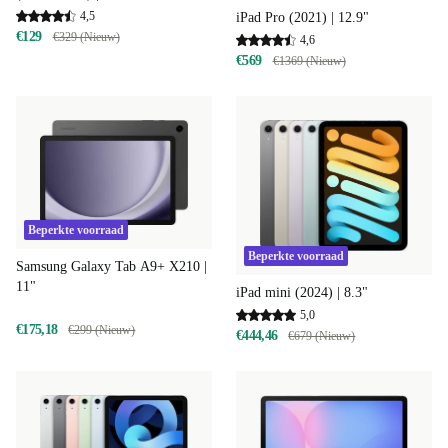
4,5
iPad Pro (2021) | 12.9"
€129
€329 (Nieuw)
4,6
€569
€1369 (Nieuw)
Beperkte voorraad
Beperkte voorraad
Samsung Galaxy Tab A9+ X210 |
11"
iPad mini (2024) | 8.3"
5,0
€175,18
€299 (Nieuw)
€444,46
€679 (Nieuw)