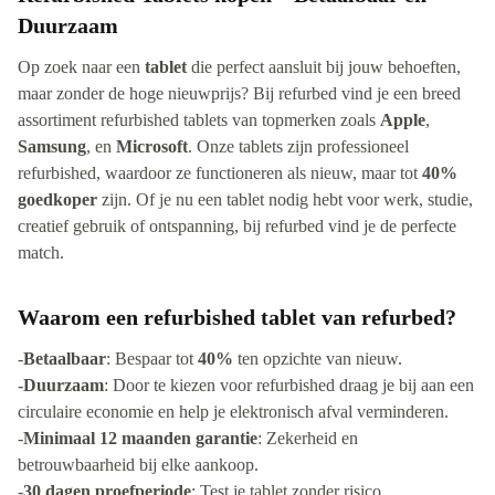
Duurzaam
Op zoek naar een
tablet
die perfect aansluit bij jouw behoeften,
maar zonder de hoge nieuwprijs? Bij refurbed vind je een breed
assortiment refurbished tablets van topmerken zoals
Apple
,
Samsung
, en
Microsoft
. Onze tablets zijn professioneel
refurbished, waardoor ze functioneren als nieuw, maar tot
40%
goedkoper
zijn. Of je nu een tablet nodig hebt voor werk, studie,
creatief gebruik of ontspanning, bij refurbed vind je de perfecte
match.
Waarom een refurbished tablet van refurbed?
-
Betaalbaar
: Bespaar tot
40%
ten opzichte van nieuw.
-
Duurzaam
: Door te kiezen voor refurbished draag je bij aan een
circulaire economie en help je elektronisch afval verminderen.
-
Minimaal 12 maanden garantie
: Zekerheid en
betrouwbaarheid bij elke aankoop.
-
30 dagen proefperiode
: Test je tablet zonder risico.