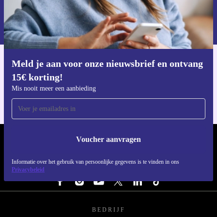
Voucher aanvragen
Informatie over het gebruik van persoonsgegevens vind je in ons
privacybeleid
.
Meld je aan voor onze nieuwsbrief en ontvang
Download de refurbed app
15€ korting!
Voor iOS en Android
Mis nooit meer een aanbieding
Voucher aanvragen
REFURBED NEDERLAND - RETHINK NEW.
Informatie over het gebruik van persoonlijke gegevens is te vinden in ons
VOLG ONS
Privacybeleid
BEDRIJF