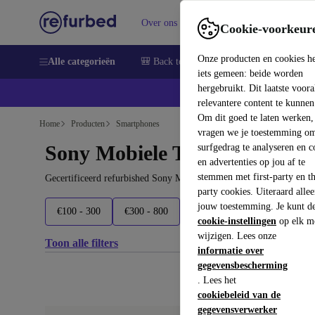
Over ons
Verkopen
Support
Cookie-voorkeur
Onze producten en cookies h
Alle categorieën
🎒 Back to school
Smartphones
Lapto
iets gemeen: beide worden
hergebruikt. Dit laatste voor
relevantere content te kunnen
Om dit goed te laten werken,
Home
Producten
Smartphones
vragen we je toestemming om
Sony Mobiele Telefoons:
surfgedrag te analyseren en c
en advertenties op jou af te
stemmen met first-party en th
Gecertificeerd refurbished Sony Mobiele Telefoons onder 1300€ –
party cookies. Uiteraard alle
jouw toestemming. Je kunt d
€100 - 300
€300 - 800
€800+
Nieuwste modelle
cookie-instellingen
op elk m
wijzigen. Lees onze
Toon alle filters
informatie over
gegevensbescherming
. Lees het
cookiebeleid van de
gegevensverwerker