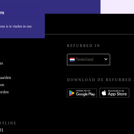
ons
privacybeleid
.
en
ens is te vinden in ons
REFURBED IN
Nederland
es
aarden
DOWNLOAD DE REFURBED 
men
orden
OTLINE
01