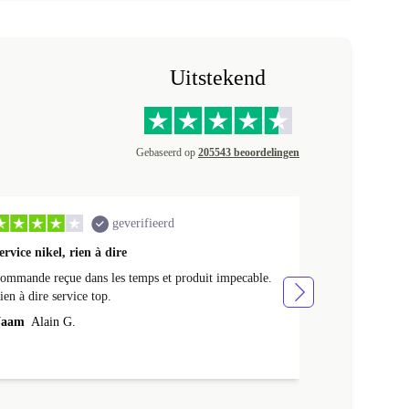
Uitstekend
Gebaseerd op
205543 beoordelingen
geverifieerd
ervice nikel, rien à dire
Mooi product 
ommande reçue dans les temps et produit impecable.
Mooi product en
ien à dire service top.
Naam
Wilhel
aam
Alain G.