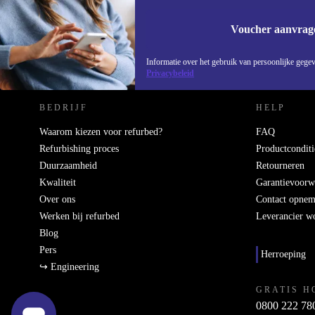
Voucher aanvrag
REFURBED NEDERLAND - RETHINK NEW.
Informatie over het gebruik van persoonlijke gegev
Privacybeleid
BEDRIJF
HELP
Waarom kiezen voor refurbed?
FAQ
Refurbishing proces
Productconditi
Duurzaamheid
Retourneren
Kwaliteit
Garantievoorw
Over ons
Contact opne
Werken bij refurbed
Leverancier w
Blog
Pers
Herroeping
↪ Engineering
GRATIS H
0800 222 78