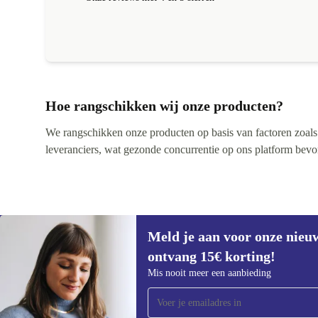
Ik kom graag terug bij jullie voor andere gadgets eerst
maar weer even sparen. Ik raad het iedereen aan.
Nogmaals top geregeld bij refurbed. Vriendelijke groe
Sander
Hoe rangschikken wij onze producten?
We rangschikken onze producten op basis van factoren zoals pr
leveranciers, wat gezonde concurrentie op ons platform bevorde
Meld je aan voor onze nieu
ontvang 15€ korting!
Meld je aan voor onze nieuwsbrief en
Mis nooit meer een aanbieding
ontvang €15 korting!
Mis nooit meer een aanbieding.