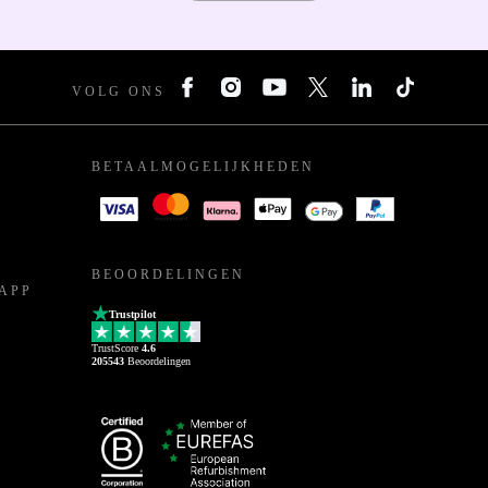
VOLG ONS
BETAALMOGELIJKHEDEN
BEOORDELINGEN
APP
Trustpilot
TrustScore
4.6
205543
Beoordelingen