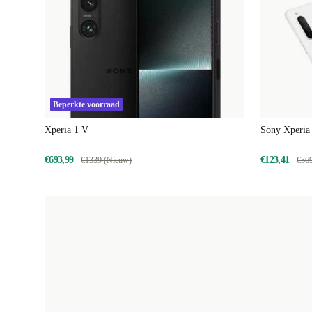
Beperkte voorraad
Xperia 1 V
Sony Xperia 
€693,99
€123,41
€1339 (Nieuw)
€36