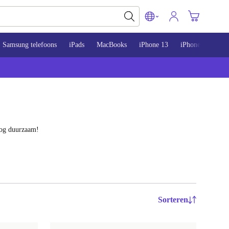
Samsung telefoons
iPads
MacBooks
iPhone 13
iPhone 14
iP
nog duurzaam!
Sorteren