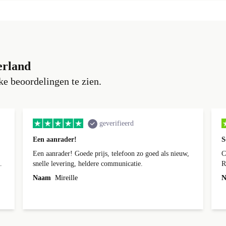
erland
e beoordelingen te zien.
geverifieerd
Een aanrader!
S
Een aanrader! Goede prijs, telefoon zo goed als nieuw,
C
k
snelle levering, heldere communicatie.
R
n
Naam
Mireille
N
t
.