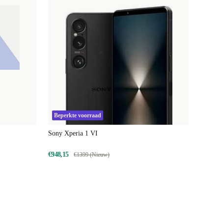
Beperkte voorraad
Sony Xperia 1 VI
€948,15
€1399 (Nieuw)