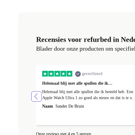
Recensies voor refurbed in Ned
Blader door onze producten om specifiek
geverifieerd
Helemaal blij met alle spullen die ik…
Helemaal blij met alle spullen die ik besteld heb. Een
Apple Watch Ultra 1 zo goed als nieuw en dat is ie oo
echt. Batterij helemaal in orde en de behuizing had ee
Naam
Sander De Bruin
klein krasje maarja daar bespaar ik wel ruim 300euro
op met een nieuw exemplaar en wie zie dat nou, ik nie
hoor. En met de AirPods Pro 2 ook helemaal happy.
Werken perfect en je zou ze bijna niet kunnen
Onze reviews met 4 en 5 sterren
onderscheiden van een gloednieuwe uit de verpakking