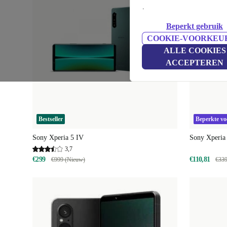
.
Beperkt gebruik
COOKIE-VOORKEU
ALLE COOKIES
ACCEPTEREN
Bestseller
Beperkte v
Sony Xperia 5 IV
Sony Xperia 
3,7
€299
€110,81
€999 (Nieuw)
€339