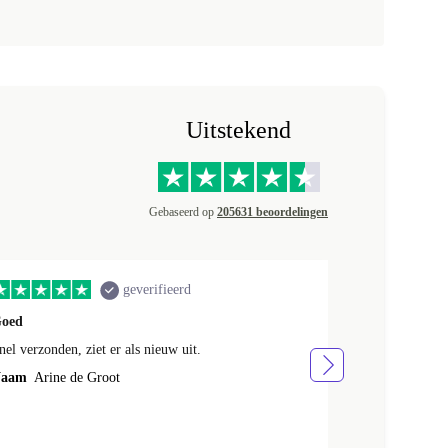
Uitstekend
Gebaseerd op
205631 beoordelingen
geverifieerd
oed
Telefoon zag e
nel verzonden, ziet er als nieuw uit.
Telefoon zag e
tevreden
aam
Arine de Groot
Naam
Annem