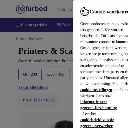
Over ons
Verkopen
Support
Cookie-voorkeur
Onze producten en cookies h
Alle categorieën
🎒 Back to school
Smartphones
Lapto
iets gemeen: beide worden
hergebruikt. Dit laatste voor
Home
Producten
relevantere content te kunnen
Om dit goed te laten werken,
Printers & Scanners:
vragen we je toestemming om
surfgedrag te analyseren en c
Gecertificeerd refurbished Printers & Scanners onder 100€ – besp
en advertenties op jou af te
stemmen met first-party en th
€0 - 200
€200 - 400
€400 - 600
€600 - 1000
party cookies. Uiteraard alle
jouw toestemming. Je kunt d
Toon alle filters
cookie-instellingen
op elk m
wijzigen. Lees onze
Prijs: €19 - €100
informatie over
gegevensbescherming
. Lees het
cookiebeleid van de
gegevensverwerker