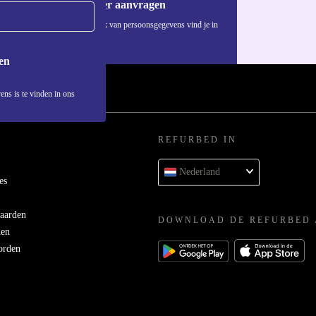
Voucher aanvragen
Informatie over het gebruik van persoonsgegevens vind je in
ons
privacybeleid
.
en
ens is te vinden in ons
REFURBED IN
Nederland
es
aarden
DOWNLOAD DE REFURBED 
men
orden