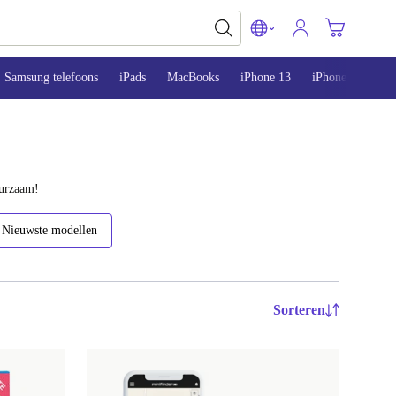
Samsung telefoons
iPads
MacBooks
iPhone 13
iPhone 14
iP
uurzaam!
Nieuwste modellen
Sorteren