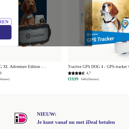
REN
G XL Adventure Edition -
Tractive GPS DOG 4 - GPS-tracker 
sterkte GPS- en gezondheidstracker
met activiteitstracking | EXCL.
0
4,7
en | EXCL. ABONNEMENT
€19,99
Nieuw)
€49 (Nieuw)
NIEUW:
Je kunt vanaf nu met iDeal betalen