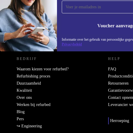
Mis nooit meer een aanbieding.
Voucher aanvrag
REFURBED NEDERLAND - RETHINK NEW.
Informatie over het gebruik van persoonlijke gegev
Privacybeleid
BEDRIJF
HELP
Waarom kiezen voor refurbed?
FAQ
Refurbishing proces
Productconditi
Duurzaamheid
Retourneren
Kwaliteit
Garantievoorw
Over ons
Contact opne
Werken bij refurbed
Leverancier w
Blog
Pers
Herroeping
↪ Engineering