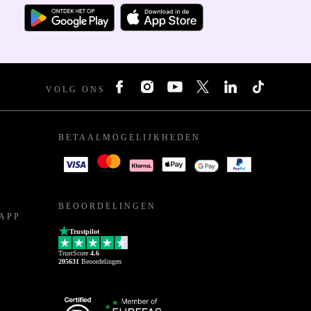
VOLG ONS
BETAALMOGELIJKHEDEN
BEOORDELINGEN
APP
Trustpilot
TrustScore
4.6
205631
Beoordelingen