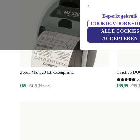
.
Beperkt gebruik
COOKIE-VOORKEU
ALLE COOKIES
ACCEPTEREN
Zebra MZ 320 Etikettenprinter
Tractive DO
Glasvezelver
5,
voor hond
€65
€39,99
€419 (Nieuw)
€99 (