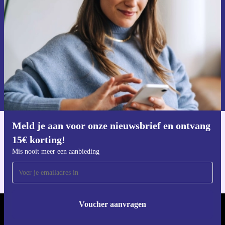
Mis nooit meer een aanbieding.
Voucher aanvragen
Informatie over het gebruik van persoonsgegevens vind je in ons
privacybeleid
.
Meld je aan voor onze nieuwsbrief en ontvang
Download de refurbed app
15€ korting!
Voor iOS en Android
Mis nooit meer een aanbieding
Voucher aanvragen
REFURBED NEDERLAND - RETHINK NEW.