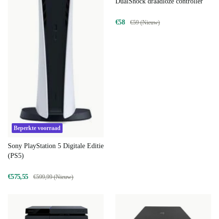
DualShock draadloze controller
€58
€59 (Nieuw)
Beperkte voorraad
Sony PlayStation 5 Digitale Editie
(PS5)
€575,55
€599,99 (Nieuw)