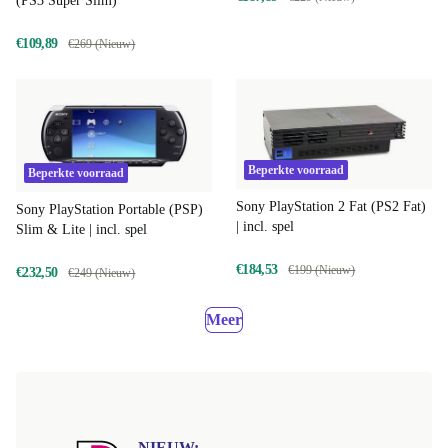
(PS3 Super Slim)
€109,89
€269 (Nieuw)
Beperkte voorraad
Beperkte voorraad
Sony PlayStation 2 Fat (PS2 Fat)
Sony PlayStation Portable (PSP)
| incl. spel
Slim & Lite | incl. spel
€184,53
€199 (Nieuw)
€232,50
€249 (Nieuw)
Meer
NIEUW: