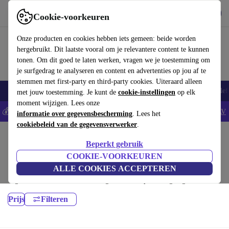
Download de app
Downloaden
Cookie-voorkeuren
Gebruik refurbed snel en eenvoudig
Onze producten en cookies hebben iets gemeen: beide worden
hergebruikt. Dit laatste vooral om je relevantere content te kunnen
tonen. Om dit goed te laten werken, vragen we je toestemming om
je surfgedrag te analyseren en content en advertenties op jou af te
stemmen met first-party en third-party cookies. Uiteraard alleen
Smartphones
Laptops
Tablets
Smartwatches
Accessoires
Koptelef
met jouw toestemming. Je kunt de
cookie-instellingen
op elk
moment wijzigen. Lees onze
💰Bespaar 5% EXTRA op alle iPhones - Code: IPHONEDEAL -
AV
informatie over gegevensbescherming
. Lees het
cookiebeleid van de gegevensverwerker
.
Home
Producten
Spelcomputers
Beperkt gebruik
PlayStation:
COOKIE-VOORKEUREN
ALLE COOKIES ACCEPTEREN
Gecertificeerd refurbished PlayStation onder 600€ – bespaar tot 40%. 30
dagen retourrecht & 12 maanden garantie. Shop vandaag nog duurzaam!
Prijs
Filteren