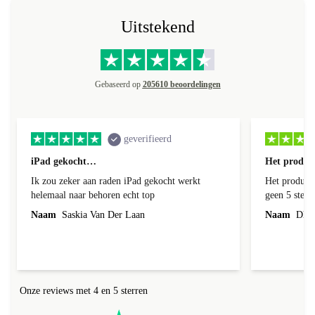
Uitstekend
Gebaseerd op
205610 beoordelingen
geverifieerd
iPad gekocht…
Het product
Ik zou zeker aan raden iPad gekocht werkt
Het product 
helemaal naar behoren echt top
geen 5 sterren geef is de onduidelijke
communicati
Naam
Saskia Van Der Laan
Naam
Dhr. 
Onze reviews met 4 en 5 sterren