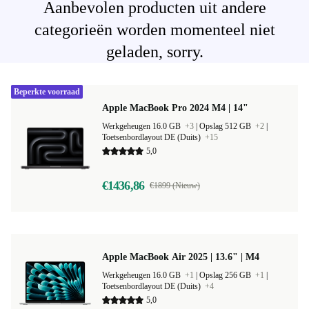
Aanbevolen producten uit andere
categorieën worden momenteel niet
geladen, sorry.
Beperkte voorraad
Apple MacBook Pro 2024 M4 | 14"
Werkgeheugen 16.0 GB
+3
|
Opslag 512 GB
+2
|
Toetsenbordlayout DE (Duits)
+15
5,0
€1436,86
€1899 (Nieuw)
Apple MacBook Air 2025 | 13.6" | M4
Werkgeheugen 16.0 GB
+1
|
Opslag 256 GB
+1
|
Toetsenbordlayout DE (Duits)
+4
5,0