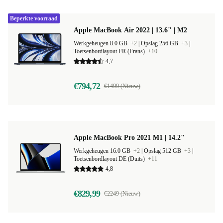
Beperkte voorraad
Apple MacBook Air 2022 | 13.6" | M2
Werkgeheugen 8.0 GB
+2
|
Opslag 256 GB
+3
|
Toetsenbordlayout FR (Frans)
+10
4,7
€794,72
€1499 (Nieuw)
Apple MacBook Pro 2021 M1 | 14.2"
Werkgeheugen 16.0 GB
+2
|
Opslag 512 GB
+3
|
Toetsenbordlayout DE (Duits)
+11
4,8
€829,99
€2249 (Nieuw)