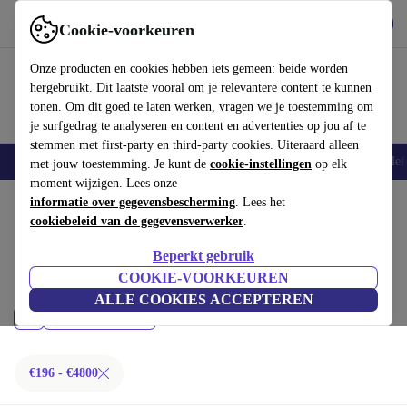
Download de app
Downloaden
Cookie-voorkeuren
Gebruik refurbed snel en eenvoudig
Onze producten en cookies hebben iets gemeen: beide worden
hergebruikt. Dit laatste vooral om je relevantere content te kunnen
tonen. Om dit goed te laten werken, vragen we je toestemming om
je surfgedrag te analyseren en content en advertenties op jou af te
stemmen met first-party en third-party cookies. Uiteraard alleen
Smartphones
Laptops
Tablets
Smartwatches
Accessoires
Koptelef
met jouw toestemming. Je kunt de
cookie-instellingen
op elk
moment wijzigen. Lees onze
Home
informatie over gegevensbescherming
Producten
Laptops
. Lees het
cookiebeleid van de gegevensverwerker
.
MacBooks:
Beperkt gebruik
Gecertificeerd refurbished MacBooks onder 4800€ – bespaar tot 40%. 30
COOKIE-VOORKEUREN
dagen retourrecht & 12 maanden garantie. Shop vandaag nog duurzaam!
ALLE COOKIES ACCEPTEREN
Prijs
Filteren
€196 - €4800