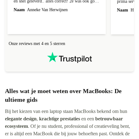
en snel geleverd.. alles correct! 2e was ook goed
prima servic
geleverd en alles erbij, 1e week bij foto's liep er
Naam
Anneke Van Herwijnen
Naam
Hub 
een streep doorheen! Kon ik terug sturen nadat
ik contact heb gehad, was niet te repareren en ik
kreeg netjes een andere toegestuurd! Netjes
allemaal geregeld! Netjes altijd een correct
antwoord gekregen!
Onze reviews met 4 en 5 sterren
Alles wat je moet weten over MacBooks: De
ultieme gids
Bij het kiezen van een laptop staan MacBooks bekend om hun
elegante design
,
krachtige prestaties
en een
betrouwbaar
ecosysteem
. Of je nu student, professional of creatieveling bent,
er is altijd een MacBook die bij jouw behoeften past. Ontdek de