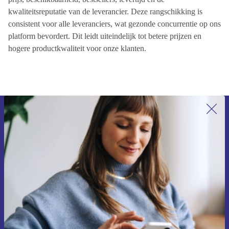
kwaliteitsreputatie van de leverancier. Deze rangschikking is
consistent voor alle leveranciers, wat gezonde concurrentie op ons
platform bevordert. Dit leidt uiteindelijk tot betere prijzen en
hogere productkwaliteit voor onze klanten.
Meld je aan voor onze nieuwsbrief en
ontvang €15 korting!
Mis nooit meer een aanbieding.
Voucher aanvragen
Informatie over het gebruik van persoonsgegevens vind je in ons
privacybeleid
.