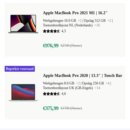
Apple MacBook Pro 2021 M1 | 16.2"
Werkgeheugen 16.0 GB
+2
|
Opslag 512 GB
+2
|
Toetsenbordlayout NL (Nederlands)
+16
4,5
€976,99
€2749 (Nieuw)
Beperkte voorraad
Apple MacBook Pro 2020 | 13.3" | Touch Bar
Werkgeheugen 8.0 GB
+2
|
Opslag 256 GB
+4
|
Toetsenbordlayout UK (GB-Engels)
+14
4,6
€375,99
€1799 (Nieuw)