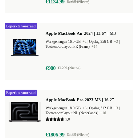
€1134,99
€2399 (Nieuw)
Beperkte voorraad
Apple MacBook Air 2024 | 13.6" | M3
Werkgeheugen 16.0 GB
+2
|
Opslag 256 GB
+2
|
Toetsenbordlayout FR (Frans)
+14
€900
€1299 (Nieuw)
Beperkte voorraad
Apple MacBook Pro 2023 M3 | 16.2"
Werkgeheugen 18.0 GB
+3
|
Opslag 512 GB
+3
|
Toetsenbordlayout NL (Nederlands)
+16
5,0
€1806,99
€2999 (Nieuw)