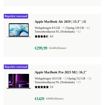
Beperkte voorraad
Apple MacBook Air 2019 | 13.3" | i5
Werkgeheugen 8.0 GB
+1
|
Opslag 128 GB
+4
|
Toetsenbordlayout NL (Nederlands)
+12
4,6
€299,99
€1249 (Nieuw)
Beperkte voorraad
Apple MacBook Pro 2023 M2 | 16.2"
Werkgeheugen 16.0 GB
+3
|
Opslag 512 GB
+3
|
Toetsenbordlayout NL (Nederlands)
+15
5,0
€1429
€2999 (Nieuw)