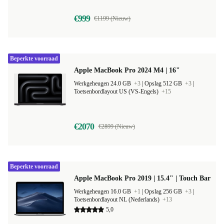
€999
€1199 (Nieuw)
Beperkte voorraad
Apple MacBook Pro 2024 M4 | 16"
Werkgeheugen 24.0 GB
+3
|
Opslag 512 GB
+3
|
Toetsenbordlayout US (VS-Engels)
+15
€2070
€2899 (Nieuw)
Beperkte voorraad
Apple MacBook Pro 2019 | 15.4" | Touch Bar
Werkgeheugen 16.0 GB
+1
|
Opslag 256 GB
+3
|
Toetsenbordlayout NL (Nederlands)
+13
5,0