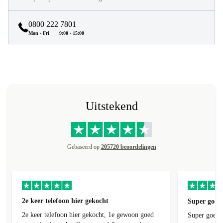
0800 222 7801
Mon - Fri
9:00 - 15:00
Uitstekend
Gebaseerd op
205720 beoordelingen
2e keer telefoon hier gekocht
Super goede
2e keer telefoon hier gekocht, 1e gewoon goed
Super goede 