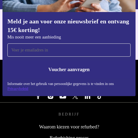
Meld je aan voor onze nieuwsbrief en ontvang
Download de refurbed app
15€ korting!
Voor iOS en Android
Mis nooit meer een aanbieding
Voucher aanvragen
REFURBED NEDERLAND - RETHINK NEW.
Informatie over het gebruik van persoonlijke gegevens is te vinden in ons
VOLG ONS
Privacybeleid
BEDRIJF
Waarom kiezen voor refurbed?
Refurbishing proces