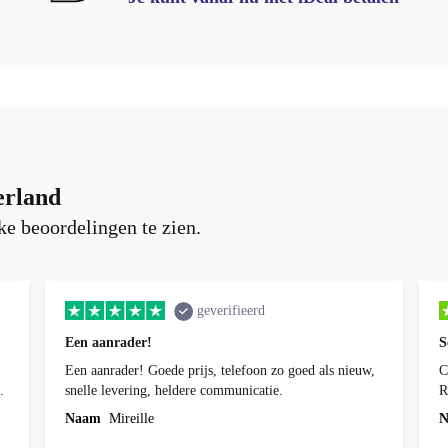
erland
e beoordelingen te zien.
geverifieerd
Een aanrader!
S
Een aanrader! Goede prijs, telefoon zo goed als nieuw,
C
k
snelle levering, heldere communicatie.
R
n
Naam
Mireille
N