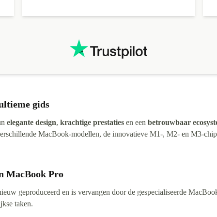
t
.
t
ultieme gids
hun
elegante design
,
krachtige prestaties
en een
betrouwbaar ecosys
 verschillende MacBook-modellen, de innovatieve M1-, M2- en M3-chips
en MacBook Pro
nieuw geproduceerd en is vervangen door de gespecialiseerde MacB
jkse taken.