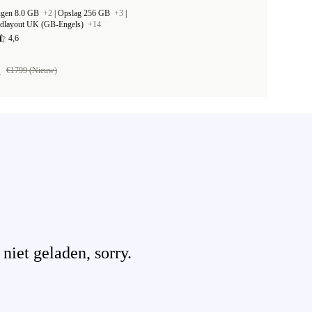
ugen 8.0 GB
+2
|
Opslag 256 GB
+3
|
rdlayout UK (GB-Engels)
+14
4,6
1
€1799 (Nieuw)
iet geladen, sorry.