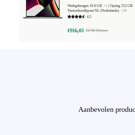
Werkgeheugen 16.0 GB
+2
|
Opslag 512 GB
Toetsenbordlayout NL (Nederlands)
+16
4,5
€916,03
€2749 (Nieuw)
Aanbevolen product