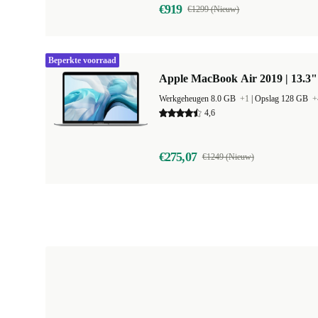
€919
€1299 (Nieuw)
Beperkte voorraad
Apple MacBook Air 2019 | 13.3" 
Werkgeheugen 8.0 GB
+1
|
Opslag 128 GB
+
4,6
€275,07
€1249 (Nieuw)