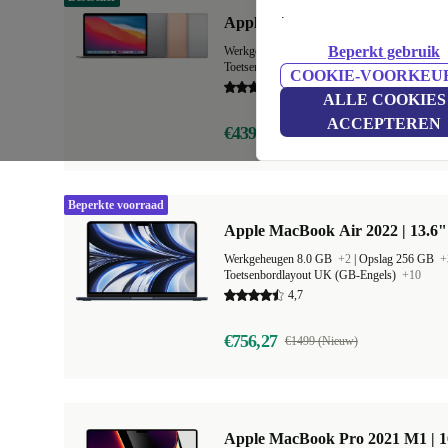
.
Apple MacBook Air 2020 | 13.3"
Beperkt gebruik
Werkgeheugen 8.0 GB
+1
|
Opslag 128 GB
+
Toetsenbordlayout NL (Nederlands)
+19
COOKIE-VOORKEU
4,9
ALLE COOKIES
ACCEPTEREN
€439
€1129 (Nieuw)
Beperkte voorraad
Apple MacBook Air 2022 | 13.6"
Werkgeheugen 8.0 GB
+2
|
Opslag 256 GB
+
Toetsenbordlayout UK (GB-Engels)
+10
4,7
€756,27
€1499 (Nieuw)
Apple MacBook Pro 2021 M1 | 1