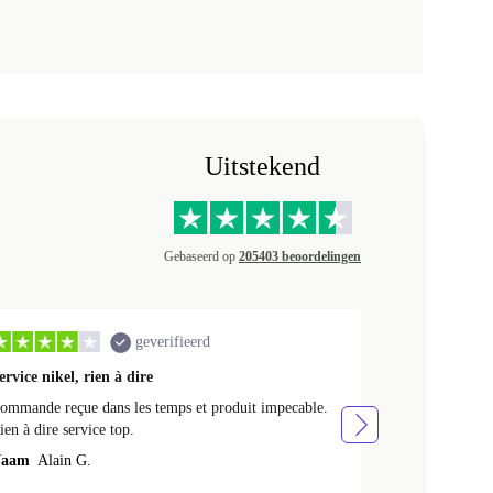
Uitstekend
Gebaseerd op
205403 beoordelingen
geverifieerd
ervice nikel, rien à dire
Mooi product 
ommande reçue dans les temps et produit impecable.
Mooi product en
ien à dire service top.
Naam
Wilhel
aam
Alain G.