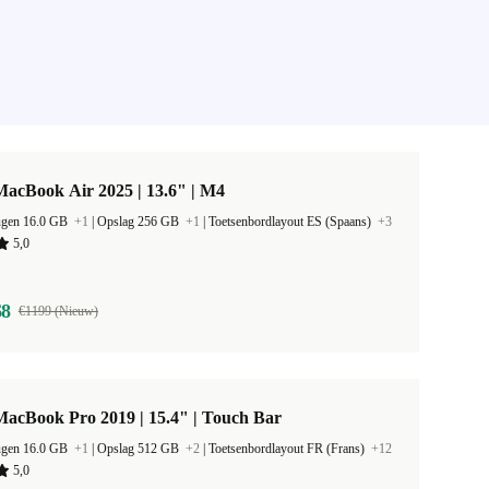
acBook Air 2025 | 13.6" | M4
ugen 16.0 GB
+1
|
Opslag 256 GB
+1
|
Toetsenbordlayout ES (Spaans)
+3
5,0
68
€1199 (Nieuw)
acBook Pro 2019 | 15.4" | Touch Bar
ugen 16.0 GB
+1
|
Opslag 512 GB
+2
|
Toetsenbordlayout FR (Frans)
+12
5,0