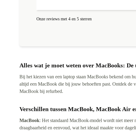
op met een nieuw exemplaar en wie zie dat nou, ik nie
hoor. En met de AirPods Pro 2 ook helemaal happy.
Werken perfect en je zou ze bijna niet kunnen
Onze reviews met 4 en 5 sterren
onderscheiden van een gloednieuwe uit de verpakking
Ik kom graag terug bij jullie voor andere gadgets eerst
maar weer even sparen. Ik raad het iedereen aan.
Nogmaals top geregeld bij refurbed. Vriendelijke groe
Sander
Alles wat je moet weten over MacBooks: De 
Bij het kiezen van een laptop staan MacBooks bekend om 
altijd een MacBook die bij jouw behoeften past. Ontdek de
MacBook bij refurbed.
Verschillen tussen MacBook, MacBook Air 
MacBook
: Het standaard MacBook-model wordt niet meer 
draagbaarheid en eenvoud, wat het ideaal maakte voor dageli