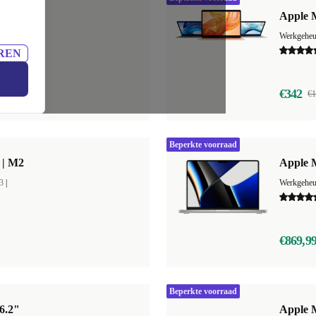
 | M1
Apple 
4
|
Werkgehe
REN
€342
€1
Beperkte voorraad
 | M2
Apple 
3
|
Werkgehe
€869,9
Beperkte voorraad
6.2"
Apple M