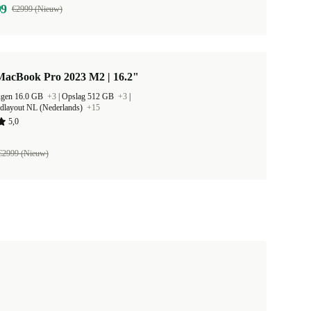
99
€2999 (Nieuw)
MacBook Pro 2023 M2 | 16.2"
ugen 16.0 GB
+3
|
Opslag 512 GB
+3
|
rdlayout NL (Nederlands)
+15
5,0
€2999 (Nieuw)