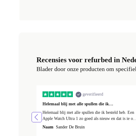
Recensies voor refurbed in Ned
Blader door onze producten om specifiek
geverifieerd
Helemaal blij met alle spullen die ik…
Helemaal blij met alle spullen die ik besteld heb. Een
Apple Watch Ultra 1 zo goed als nieuw en dat is ie oo
echt. Batterij helemaal in orde en de behuizing had ee
Naam
Sander De Bruin
klein krasje maarja daar bespaar ik wel ruim 300euro