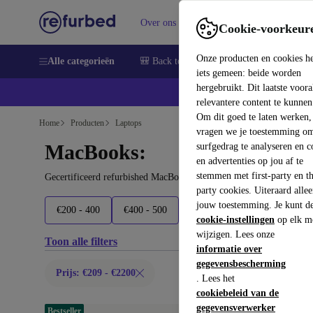
Over ons
Verkopen
Support
Cookie-voorkeur
Onze producten en cookies h
Alle categorieën
🎒 Back to school
Smartphones
Lapto
iets gemeen: beide worden
hergebruikt. Dit laatste voor
relevantere content te kunnen
Om dit goed te laten werken,
Home
Producten
Laptops
vragen we je toestemming om
MacBooks:
surfgedrag te analyseren en c
en advertenties op jou af te
stemmen met first-party en th
Gecertificeerd refurbished MacBooks onder 2200€ – bespaar tot 4
party cookies. Uiteraard alle
jouw toestemming. Je kunt d
€200 - 400
€400 - 500
€500 - 700
€700 - 1800
cookie-instellingen
op elk m
wijzigen. Lees onze
Toon alle filters
informatie over
gegevensbescherming
Prijs: €209 - €2200
. Lees het
cookiebeleid van de
gegevensverwerker
Bestseller