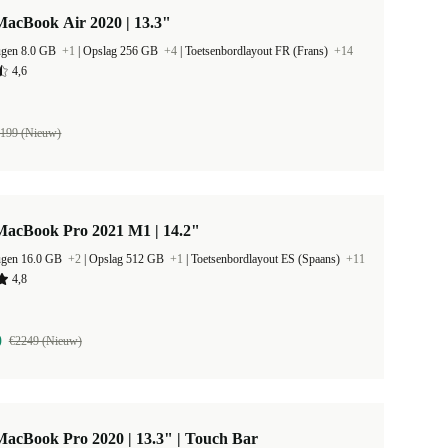
MacBook Air 2020 | 13.3"
ugen 8.0 GB
+1
|
Opslag 256 GB
+4
|
Toetsenbordlayout FR (Frans)
+14
4,6
199 (Nieuw)
MacBook Pro 2021 M1 | 14.2"
ugen 16.0 GB
+2
|
Opslag 512 GB
+1
|
Toetsenbordlayout ES (Spaans)
+11
4,8
9
€2249 (Nieuw)
acBook Pro 2020 | 13.3" | Touch Bar