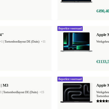
€490,4
Beperkte voorraad
14"
Apple 
+1
|
Toetsenbordlayout DE (Duits)
+11
Werkgehe
€1133,
Beperkte voorraad
 | M3
Apple 
3
|
Toetsenbordlayout DE (Duits)
+15
Werkgehe
Toetsenbo