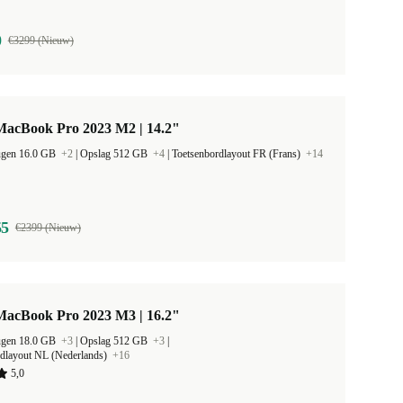
0
€3299 (Nieuw)
MacBook Pro 2023 M2 | 14.2"
ugen 16.0 GB
+2
|
Opslag 512 GB
+4
|
Toetsenbordlayout FR (Frans)
+14
55
€2399 (Nieuw)
MacBook Pro 2023 M3 | 16.2"
ugen 18.0 GB
+3
|
Opslag 512 GB
+3
|
rdlayout NL (Nederlands)
+16
5,0