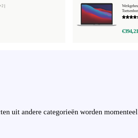
+2
|
Werkgehe
Toetsenbo
€394,2
en uit andere categorieën worden momenteel n