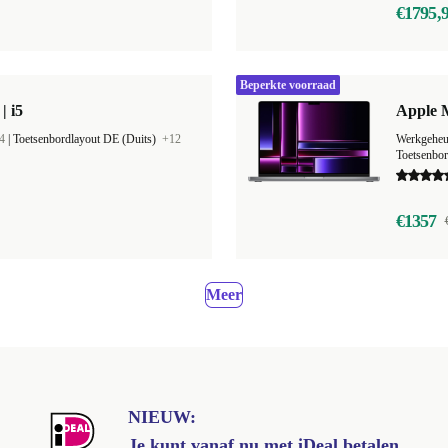
€1795,
Beperkte voorraad
| i5
Apple 
4
|
Toetsenbordlayout DE (Duits)
+12
Werkgehe
Toetsenbo
€1357
Meer
NIEUW:
Je kunt vanaf nu met iDeal betalen