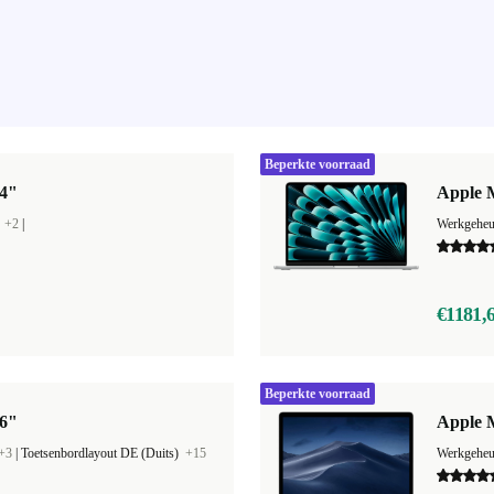
Beperkte voorraad
14"
Apple M
B
+2
|
Werkgehe
€1181,
Beperkte voorraad
16"
Apple M
+3
|
Toetsenbordlayout DE (Duits)
+15
Werkgehe