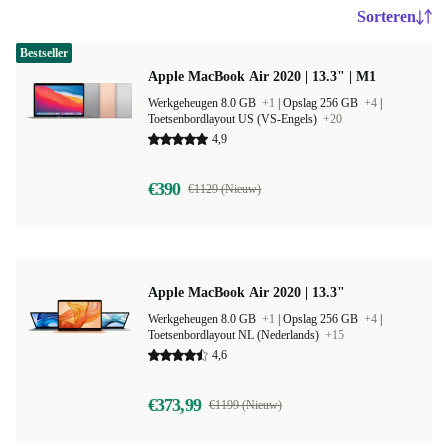
Sorteren
Bestseller
Apple MacBook Air 2020 | 13.3" | M1
Werkgeheugen 8.0 GB
+1
|
Opslag 256 GB
+4
|
Toetsenbordlayout US (VS-Engels)
+20
4,9
€390
€1129 (Nieuw)
Apple MacBook Air 2020 | 13.3"
Werkgeheugen 8.0 GB
+1
|
Opslag 256 GB
+4
|
Toetsenbordlayout NL (Nederlands)
+15
4,6
€373,99
€1199 (Nieuw)