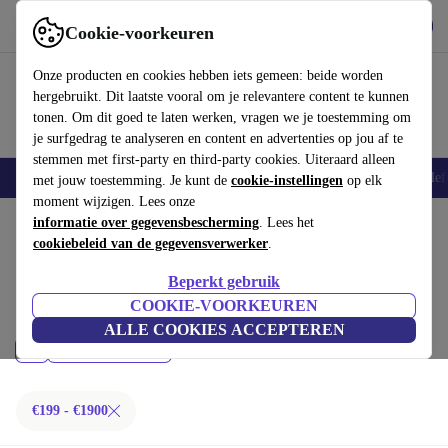
Download de app
Downloaden
Cookie-voorkeuren
Gebruik refurbed snel en eenvoudig
Onze producten en cookies hebben iets gemeen: beide worden
hergebruikt. Dit laatste vooral om je relevantere content te kunnen
tonen. Om dit goed te laten werken, vragen we je toestemming om
je surfgedrag te analyseren en content en advertenties op jou af te
stemmen met first-party en third-party cookies. Uiteraard alleen
Smartphones
Laptops
Tablets
Smartwatches
Accessoires
Koptelef
met jouw toestemming. Je kunt de
cookie-instellingen
op elk
moment wijzigen. Lees onze
Home
informatie over gegevensbescherming
Producten
Laptops
. Lees het
cookiebeleid van de gegevensverwerker
.
MacBooks:
Beperkt gebruik
Gecertificeerd refurbished MacBooks onder 1900€ – bespaar tot 40%. 30
COOKIE-VOORKEUREN
dagen retourrecht & 12 maanden garantie. Shop vandaag nog duurzaam!
ALLE COOKIES ACCEPTEREN
Prijs
Filteren
€199 - €1900