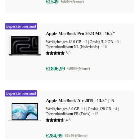
€1549
€2219 (Nieuw)
Beperkte voorraad
Apple MacBook Pro 2023 M3 | 16.2"
Werkgeheugen 18.0 GB
+3
|
Opslag 512 GB
+3
|
Toetsenbordlayout NL (Nederlands)
+16
5,0
€1806,99
€2999 (Nieuw)
Beperkte voorraad
Apple MacBook Air 2019 | 13.3" | i5
Werkgeheugen 8.0 GB
+1
|
Opslag 128 GB
+4
|
Toetsenbordlayout FR (Frans)
+12
4,6
€284,99
€1249 (Nieuw)