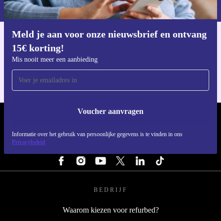
privacybeleid
.
Meld je aan voor onze nieuwsbrief en ontvang
Download de refurbed app
15€ korting!
Voor iOS en Android
Mis nooit meer een aanbieding
Voucher aanvragen
REFURBED NEDERLAND - RETHINK NEW.
Informatie over het gebruik van persoonlijke gegevens is te vinden in ons
Privacybeleid
VOLG ONS
BEDRIJF
Waarom kiezen voor refurbed?