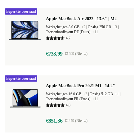
Beperkte voorraad
Apple MacBook Air 2022 | 13.6" | M2
Werkgeheugen 8.0 GB
+2
|
Opslag 256 GB
+3
|
Toetsenbordlayout DE (Duits)
+11
4,7
€733,99
€1499 (Nieuw)
Beperkte voorraad
Apple MacBook Pro 2021 M1 | 14.2"
Werkgeheugen 16.0 GB
+2
|
Opslag 512 GB
+1
|
Toetsenbordlayout FR (Frans)
+11
4,8
€851,36
€2249 (Nieuw)