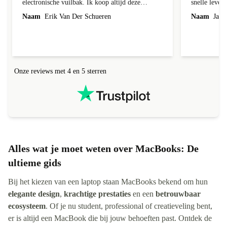
electronische vuilbak. Ik koop altijd deze
snelle leveri
toestellen omdat het 1 geld bespaard en de
Naam
Erik Van Der Schueren
Naam
Jack 
producten heel goed werken.
Onze reviews met 4 en 5 sterren
Alles wat je moet weten over MacBooks: De
ultieme gids
Bij het kiezen van een laptop staan MacBooks bekend om hun
elegante design
,
krachtige prestaties
en een
betrouwbaar
ecosysteem
. Of je nu student, professional of creatieveling bent,
er is altijd een MacBook die bij jouw behoeften past. Ontdek de