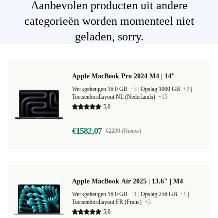
Aanbevolen producten uit andere
categorieën worden momenteel niet
geladen, sorry.
Apple MacBook Pro 2024 M4 | 14"
Werkgeheugen 16.0 GB
+3
|
Opslag 1000 GB
+2
|
Toetsenbordlayout NL (Nederlands)
+15
5,0
€1582,07
€2299 (Nieuw)
Apple MacBook Air 2025 | 13.6" | M4
Werkgeheugen 16.0 GB
+1
|
Opslag 256 GB
+1
|
Toetsenbordlayout FR (Frans)
+3
5,0