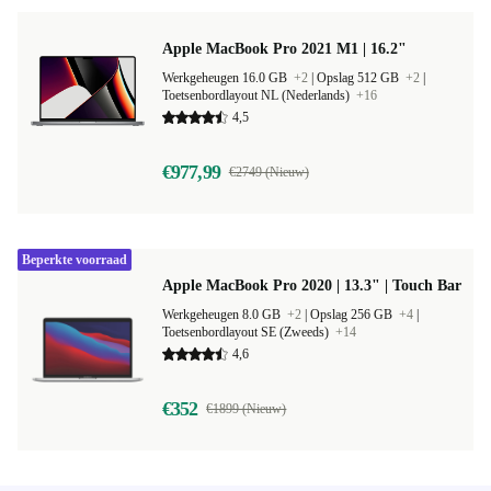
Apple MacBook Pro 2021 M1 | 16.2"
Werkgeheugen 16.0 GB
+2
|
Opslag 512 GB
+2
|
Toetsenbordlayout NL (Nederlands)
+16
4,5
€977,99
€2749 (Nieuw)
Beperkte voorraad
Apple MacBook Pro 2020 | 13.3" | Touch Bar
Werkgeheugen 8.0 GB
+2
|
Opslag 256 GB
+4
|
Toetsenbordlayout SE (Zweeds)
+14
4,6
€352
€1899 (Nieuw)