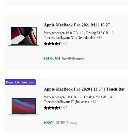
Apple MacBook Pro 2021 M1 | 16.2"
Werkgeheugen 16.0 GB
+2
|
Opslag 512 GB
+2
|
Toetsenbordlayout NL (Nederlands)
+16
4,5
€975,99
€2749 (Nieuw)
Beperkte voorraad
Apple MacBook Pro 2020 | 13.3" | Touch Bar
Werkgeheugen 8.0 GB
+2
|
Opslag 256 GB
+4
|
Toetsenbordlayout IT (Italiaans)
+14
4,6
€352
€1799 (Nieuw)