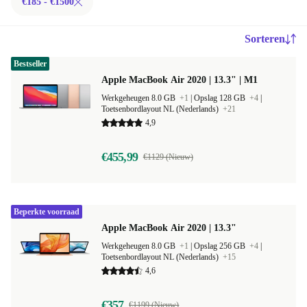
€185 - €1500
Sorteren
Bestseller
Apple MacBook Air 2020 | 13.3" | M1
Werkgeheugen 8.0 GB
+1
|
Opslag 128 GB
+4
|
Toetsenbordlayout NL (Nederlands)
+21
4,9
€455,99
€1129 (Nieuw)
Beperkte voorraad
Apple MacBook Air 2020 | 13.3"
Werkgeheugen 8.0 GB
+1
|
Opslag 256 GB
+4
|
Toetsenbordlayout NL (Nederlands)
+15
4,6
€357
€1199 (Nieuw)