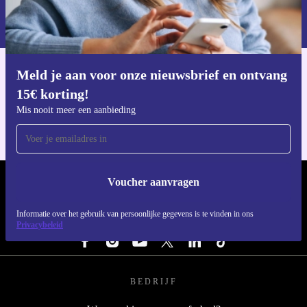
Informatie over het gebruik van persoonsgegevens vind je in ons
privacybeleid
.
Meld je aan voor onze nieuwsbrief en ontvang
Download de refurbed app
15€ korting!
Voor iOS en Android
Mis nooit meer een aanbieding
Voucher aanvragen
REFURBED NEDERLAND - RETHINK NEW.
Informatie over het gebruik van persoonlijke gegevens is te vinden in ons
VOLG ONS
Privacybeleid
BEDRIJF