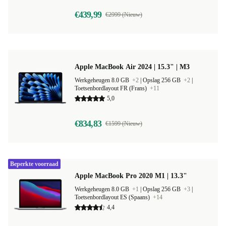
€439,99
€2999 (Nieuw)
Apple MacBook Air 2024 | 15.3" | M3
Werkgeheugen 8.0 GB
+2
|
Opslag 256 GB
+2
|
Toetsenbordlayout FR (Frans)
+11
5,0
€834,83
€1599 (Nieuw)
Beperkte voorraad
Apple MacBook Pro 2020 M1 | 13.3"
Werkgeheugen 8.0 GB
+1
|
Opslag 256 GB
+3
|
Toetsenbordlayout ES (Spaans)
+14
4,4