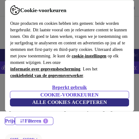
Download de app
Downloaden
Cookie-voorkeuren
Gebruik refurbed snel en eenvoudig
Onze producten en cookies hebben iets gemeen: beide worden
hergebruikt. Dit laatste vooral om je relevantere content te kunnen
tonen. Om dit goed te laten werken, vragen we je toestemming om
je surfgedrag te analyseren en content en advertenties op jou af te
stemmen met first-party en third-party cookies. Uiteraard alleen
Smartphones
Laptops
Tablets
Smartwatches
Accessoires
Koptelef
met jouw toestemming. Je kunt de
cookie-instellingen
op elk
moment wijzigen. Lees onze
💰Bespaar 5% EXTRA op alle iPhones - Code: IPHONEDEAL -
AV
informatie over gegevensbescherming
. Lees het
cookiebeleid van de gegevensverwerker
.
Home
Producten
Laptops
Beperkt gebruik
MacBooks:
COOKIE-VOORKEUREN
ALLE COOKIES ACCEPTEREN
Gecertificeerd refurbished MacBooks onder 1500€ – bespaar tot 40%. 30
dagen retourrecht & 12 maanden garantie. Shop vandaag nog duurzaam!
Prijs
Filteren