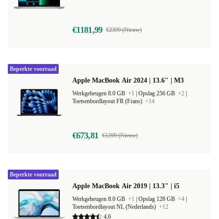
€1181,99
€2399 (Nieuw)
Beperkte voorraad
Apple MacBook Air 2024 | 13.6" | M3
Werkgeheugen 8.0 GB
+1
|
Opslag 256 GB
+2
|
Toetsenbordlayout FR (Frans)
+14
€673,81
€1299 (Nieuw)
Beperkte voorraad
Apple MacBook Air 2019 | 13.3" | i5
Werkgeheugen 8.0 GB
+1
|
Opslag 128 GB
+4
|
Toetsenbordlayout NL (Nederlands)
+12
4,6