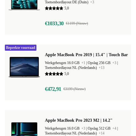
Toetsenbordlayout DE (Duits)
+3
5,0
€1033,30
€1199 (Nieuw)
Beperkte voorraad
Apple MacBook Pro 2019 | 15.4" | Touch Bar
Werkgeheugen 16.0 GB
+1
|
Opslag 256 GB
+3
|
Toetsenbordlayout NL (Nederlands)
+13
5,0
€472,91
€3199 (Nieuw)
Apple MacBook Pro 2023 M2 | 14.2"
Werkgeheugen 16.0 GB
+3
|
Opslag 512 GB
+4
|
Toetsenbordlayout NL (Nederlands)
+14