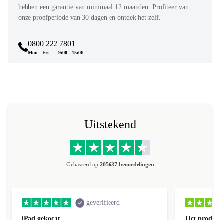
hebben een garantie van minimaal 12 maanden. Profiteer van
onze proefperiode van 30 dagen en ontdek het zelf.
0800 222 7801
Mon - Fri
9:00 - 15:00
Uitstekend
Gebaseerd op
205637 beoordelingen
geverifieerd
iPad gekocht…
Het product