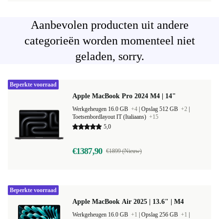
Aanbevolen producten uit andere
categorieën worden momenteel niet
geladen, sorry.
Beperkte voorraad
Apple MacBook Pro 2024 M4 | 14"
Werkgeheugen 16.0 GB
+4
|
Opslag 512 GB
+2
|
Toetsenbordlayout IT (Italiaans)
+15
5,0
€1387,90
€1899 (Nieuw)
Beperkte voorraad
Apple MacBook Air 2025 | 13.6" | M4
Werkgeheugen 16.0 GB
+1
|
Opslag 256 GB
+1
|