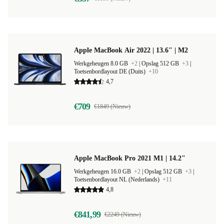
Apple MacBook Air 2022 | 13.6" | M2
Werkgeheugen 8.0 GB
+2
|
Opslag 512 GB
+3
|
Toetsenbordlayout DE (Duits)
+10
4,7
€709
€1849 (Nieuw)
Apple MacBook Pro 2021 M1 | 14.2"
Werkgeheugen 16.0 GB
+2
|
Opslag 512 GB
+3
|
Toetsenbordlayout NL (Nederlands)
+11
4,8
€841,99
€2249 (Nieuw)