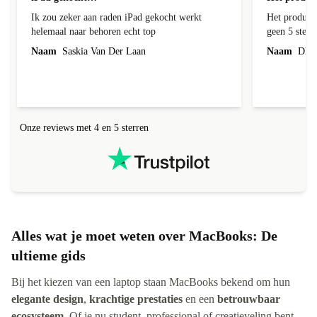
Ik zou zeker aan raden iPad gekocht werkt
Het product 
helemaal naar behoren echt top
geen 5 sterren geef is de onduidelijke
communicati
Naam
Saskia Van Der Laan
Naam
Dhr. 
Onze reviews met 4 en 5 sterren
Alles wat je moet weten over MacBooks: De
ultieme gids
Bij het kiezen van een laptop staan MacBooks bekend om hun
elegante design
,
krachtige prestaties
en een
betrouwbaar
ecosysteem
. Of je nu student, professional of creatieveling bent,