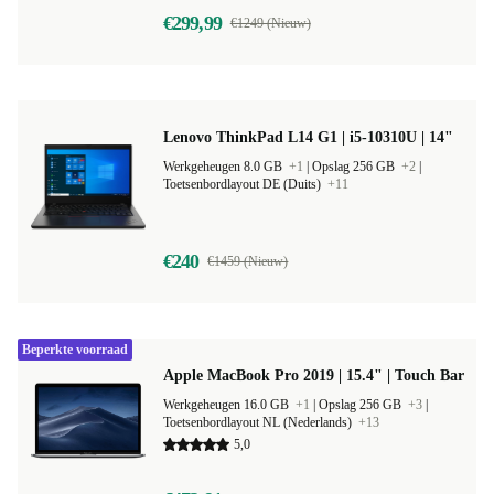
€299,99
€1249 (Nieuw)
Lenovo ThinkPad L14 G1 | i5-10310U | 14"
Werkgeheugen 8.0 GB
+1
|
Opslag 256 GB
+2
|
Toetsenbordlayout DE (Duits)
+11
€240
€1459 (Nieuw)
Beperkte voorraad
Apple MacBook Pro 2019 | 15.4" | Touch Bar
Werkgeheugen 16.0 GB
+1
|
Opslag 256 GB
+3
|
Toetsenbordlayout NL (Nederlands)
+13
5,0