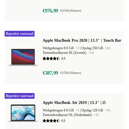
€976,99
€2749 (Nieuw)
Beperkte voorraad
Apple MacBook Pro 2020 | 13.3" | Touch Bar
Werkgeheugen 8.0 GB
+2
|
Opslag 256 GB
+4
|
Toetsenbordlayout SE (Zweeds)
+14
4,6
€387,99
€1799 (Nieuw)
Beperkte voorraad
Apple MacBook Air 2019 | 13.3" | i5
Werkgeheugen 8.0 GB
+1
|
Opslag 128 GB
+4
|
Toetsenbordlayout NL (Nederlands)
+12
4,6