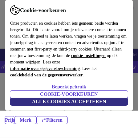
Download de app
Downloaden
Cookie-voorkeuren
Gebruik refurbed snel en eenvoudig
Onze producten en cookies hebben iets gemeen: beide worden
hergebruikt. Dit laatste vooral om je relevantere content te kunnen
tonen. Om dit goed te laten werken, vragen we je toestemming om
je surfgedrag te analyseren en content en advertenties op jou af te
stemmen met first-party en third-party cookies. Uiteraard alleen
Smartphones
Laptops
Tablets
Smartwatches
Accessoires
Koptelef
met jouw toestemming. Je kunt de
cookie-instellingen
op elk
moment wijzigen. Lees onze
💰Bespaar 5% EXTRA op alle iPhones - Code: IPHONEDEAL -
AV
informatie over gegevensbescherming
. Lees het
cookiebeleid van de gegevensverwerker
.
Home
Producten
Beperkt gebruik
Laptops:
COOKIE-VOORKEUREN
ALLE COOKIES ACCEPTEREN
Gecertificeerd refurbished Laptops onder 6100€ – bespaar tot 40%. 30
dagen retourrecht & 12 maanden garantie. Shop vandaag nog duurzaam!
Prijs
Merk
Filteren