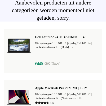
Aanbevolen producten uit andere
categorieën worden momenteel niet
geladen, sorry.
Dell Latitude 7410 | i7-10610U | 14"
Werkgeheugen 16.0 GB
+1
|
Opslag 250 GB
+4
|
Toetsenbordlayout DE (Duits)
+2
€440
€899 (Nieuw)
Apple MacBook Pro 2021 M1 | 16.2"
Werkgeheugen 16.0 GB
+2
|
Opslag 512 GB
+2
|
Toetsenbordlayout NL (Nederlands)
+16
4,5