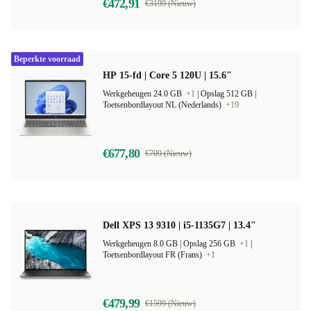
€472,91
€3199 (Nieuw)
Beperkte voorraad
HP 15-fd | Core 5 120U | 15.6"
Werkgeheugen 24.0 GB
+1
|
Opslag 512 GB |
Toetsenbordlayout NL (Nederlands)
+19
€677,80
€709 (Nieuw)
Dell XPS 13 9310 | i5-1135G7 | 13.4"
Werkgeheugen 8.0 GB |
Opslag 256 GB
+1
|
Toetsenbordlayout FR (Frans)
+1
€479,99
€1599 (Nieuw)