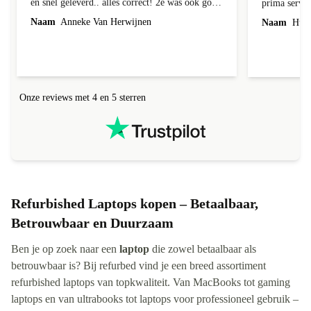
en snel geleverd.. alles correct! 2e was ook goed
prima servic
geleverd en alles erbij, 1e week bij foto's liep er
Naam
Anneke Van Herwijnen
Naam
Hub 
een streep doorheen! Kon ik terug sturen nadat
ik contact heb gehad, was niet te repareren en ik
kreeg netjes een andere toegestuurd! Netjes
allemaal geregeld! Netjes altijd een correct
antwoord gekregen!
Onze reviews met 4 en 5 sterren
Refurbished Laptops kopen – Betaalbaar,
Betrouwbaar en Duurzaam
Ben je op zoek naar een
laptop
die zowel betaalbaar als
betrouwbaar is? Bij refurbed vind je een breed assortiment
refurbished laptops van topkwaliteit. Van MacBooks tot gaming
laptops en van ultrabooks tot laptops voor professioneel gebruik –