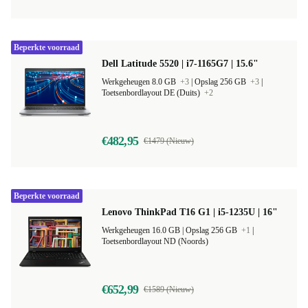
Beperkte voorraad
Dell Latitude 5520 | i7-1165G7 | 15.6"
Werkgeheugen 8.0 GB
+3
|
Opslag 256 GB
+3
|
Toetsenbordlayout DE (Duits)
+2
€482,95
€1479 (Nieuw)
Beperkte voorraad
Lenovo ThinkPad T16 G1 | i5-1235U | 16"
Werkgeheugen 16.0 GB |
Opslag 256 GB
+1
|
Toetsenbordlayout ND (Noords)
€652,99
€1589 (Nieuw)