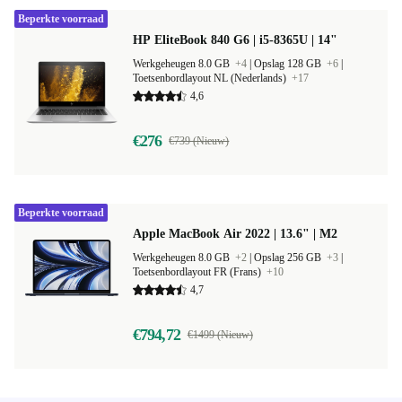
Beperkte voorraad
HP EliteBook 840 G6 | i5-8365U | 14"
Werkgeheugen 8.0 GB
+4
|
Opslag 128 GB
+6
|
Toetsenbordlayout NL (Nederlands)
+17
4,6
€276
€739 (Nieuw)
Beperkte voorraad
Apple MacBook Air 2022 | 13.6" | M2
Werkgeheugen 8.0 GB
+2
|
Opslag 256 GB
+3
|
Toetsenbordlayout FR (Frans)
+10
4,7
€794,72
€1499 (Nieuw)