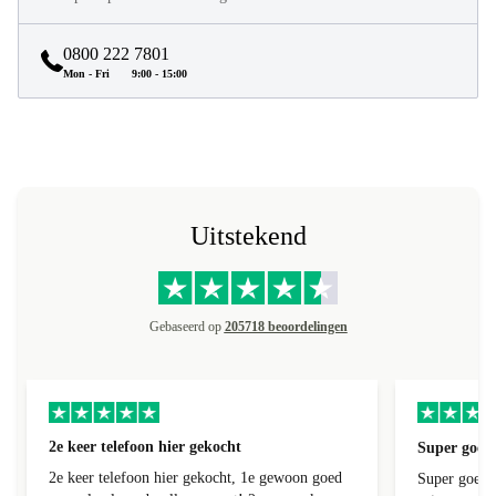
0800 222 7801
Mon - Fri
9:00 - 15:00
Uitstekend
Gebaseerd op
205718 beoordelingen
2e keer telefoon hier gekocht
Super goede
2e keer telefoon hier gekocht, 1e gewoon goed
Super goede 