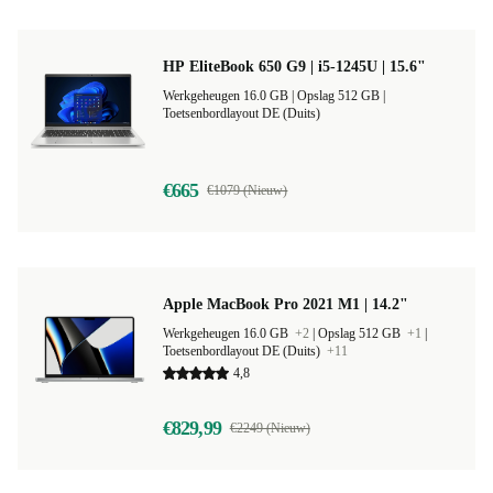
HP EliteBook 650 G9 | i5-1245U | 15.6"
Werkgeheugen 16.0 GB |
Opslag 512 GB |
Toetsenbordlayout DE (Duits)
€665
€1079 (Nieuw)
Apple MacBook Pro 2021 M1 | 14.2"
Werkgeheugen 16.0 GB
+2
|
Opslag 512 GB
+1
|
Toetsenbordlayout DE (Duits)
+11
4,8
€829,99
€2249 (Nieuw)