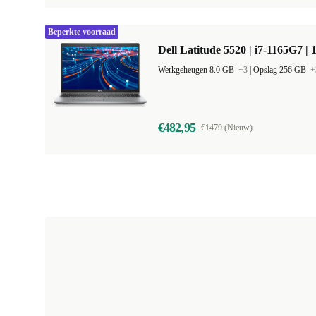
Beperkte voorraad
Dell Latitude 5520 | i7-1165G7 | 
Werkgeheugen 8.0 GB
+3
|
Opslag 256 GB
+
€482,95
€1479 (Nieuw)