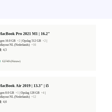
MacBook Pro 2021 M1 | 16.2"
ugen 16.0 GB
+2
|
Opslag 512 GB
+2
|
rdlayout NL (Nederlands)
+16
4,5
9
€2749 (Nieuw)
acBook Air 2019 | 13.3" | i5
ugen 8.0 GB
+1
|
Opslag 128 GB
+4
|
rdlayout NL (Nederlands)
+12
4,6