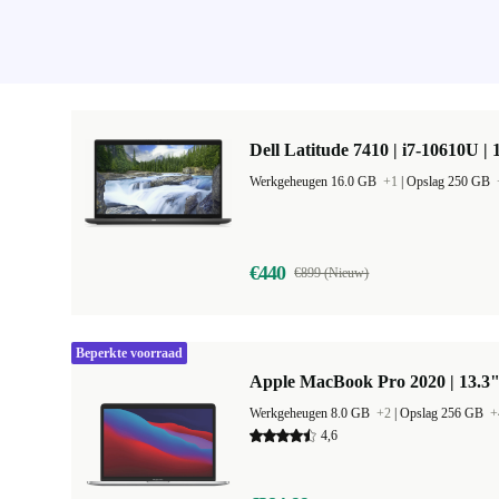
Dell Latitude 7410 | i7-10610U | 
Werkgeheugen 16.0 GB
+1
|
Opslag 250 GB
€440
€899 (Nieuw)
Beperkte voorraad
Apple MacBook Pro 2020 | 13.3"
Werkgeheugen 8.0 GB
+2
|
Opslag 256 GB
+
4,6