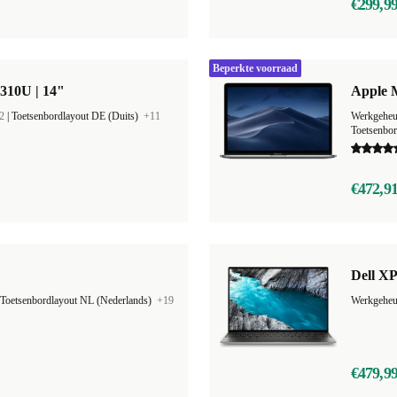
€299,9
Beperkte voorraad
310U | 14"
Apple M
2
|
Toetsenbordlayout DE (Duits)
+11
Werkgehe
Toetsenbo
€472,9
Dell XP
Toetsenbordlayout NL (Nederlands)
+19
€479,9