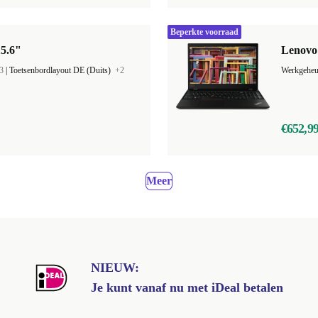
Beperkte voorraad
15.6"
Lenovo 
3
|
Toetsenbordlayout DE (Duits)
+2
€652,9
Meer
NIEUW:
Je kunt vanaf nu met iDeal betalen