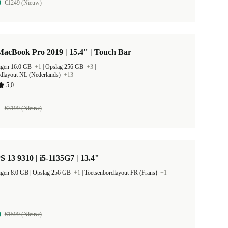
9
€1249 (Nieuw)
acBook Pro 2019 | 15.4" | Touch Bar
ugen 16.0 GB
+1
|
Opslag 256 GB
+3
|
rdlayout NL (Nederlands)
+13
5,0
1
€3199 (Nieuw)
S 13 9310 | i5-1135G7 | 13.4"
Werkgeheugen 8.0 GB |
Opslag 256 GB
+1
|
Toetsenbordlayout FR (Frans)
+1
9
€1599 (Nieuw)