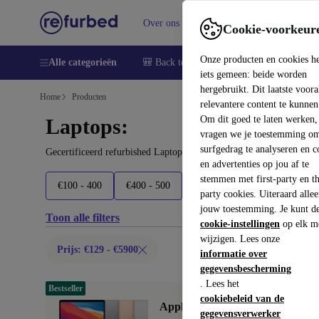
Over ons
Verkopen
Support
Cookie-voorkeur
Onze producten en cookies h
Alle categorieën
🎒 Back to school
Smartphones
Lapto
iets gemeen: beide worden
hergebruikt. Dit laatste voor
Home
Producten
relevantere content te kunnen
Om dit goed te laten werken,
Laptops:
vragen we je toestemming om
surfgedrag te analyseren en c
Gecertificeerd refurbished Laptops onder 5900€ – bespaar tot 40%
en advertenties op jou af te
stemmen met first-party en th
€100 - 400
€400 - 500
€500 - 600
€600 - 800
party cookies. Uiteraard alle
jouw toestemming. Je kunt d
Toon alle filters
cookie-instellingen
op elk m
wijzigen. Lees onze
Prijs: €129 - €5900
informatie over
gegevensbescherming
. Lees het
Bestseller
cookiebeleid van de
Apple MacBook Air 2020 | 13.3"
gegevensverwerker