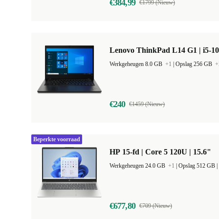
€384,99
€1799 (Nieuw)
Lenovo ThinkPad L14 G1 | i5-10
Werkgeheugen 8.0 GB
+1
|
Opslag 256 GB
+
€240
€1459 (Nieuw)
Beperkte voorraad
HP 15-fd | Core 5 120U | 15.6"
Werkgeheugen 24.0 GB
+1
|
Opslag 512 GB |
€677,80
€709 (Nieuw)