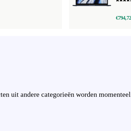
€794,7
en uit andere categorieën worden momenteel n