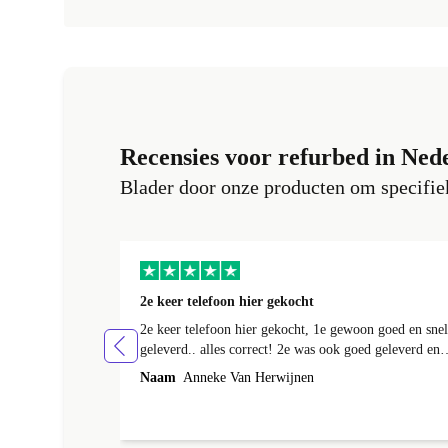
Recensies voor refurbed in Ned
Blader door onze producten om specifiek
2e keer telefoon hier gekocht
2e keer telefoon hier gekocht, 1e gewoon goed en snel
geleverd.. alles correct! 2e was ook goed geleverd en
alles erbij, 1e week bij foto's liep er een streep
Naam
Anneke Van Herwijnen
doorheen! Kon ik terug sturen nadat ik contact heb
gehad, was niet te repareren en ik kreeg netjes een
andere toegestuurd! Netjes allemaal geregeld! Netjes