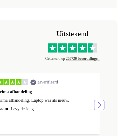
Uitstekend
Gebaseerd op
205720 beoordelingen
geverifieerd
rima afhandeling
ik ben heel t
rima afhandeling. Laptop was als nieuw.
ik ben heel te
aam
Levy de Jong
Naam
Hans K