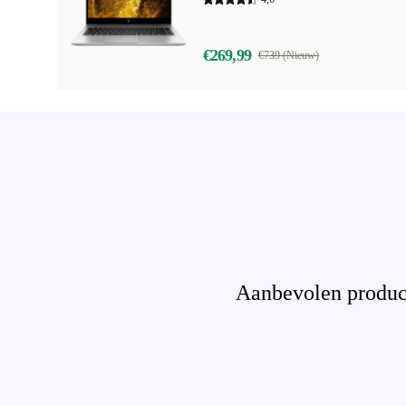
€269,99
€739 (Nieuw)
Aanbevolen product