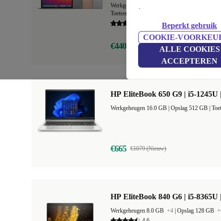
Werkgeheugen 8.0 GB
+1
|
Opslag 128 GB
+
.
Toetsenbordlayout NL (Nederlands)
+20
4,9
Beperkt gebruik
COOKIE-VOORKEU
€440,99
€1129 (Nieuw)
ALLE COOKIES
ACCEPTEREN
HP EliteBook 650 G9 | i5-1245U 
Werkgeheugen 16.0 GB |
Opslag 512 GB |
Toe
€665
€1079 (Nieuw)
HP EliteBook 840 G6 | i5-8365U 
Werkgeheugen 8.0 GB
+4
|
Opslag 128 GB
+
4,6