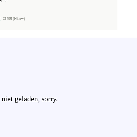
2
€1499 (Nieuw)
iet geladen, sorry.