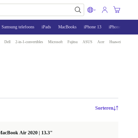
Samsung telefoons
iPads
MacBooks
iPhone 13
iPhone 14
iP
Dell
2-in-1-convertibles
Microsoft
Fujitsu
ASUS
Acer
Huawei
Sorteren
MacBook Air 2020 | 13.3"