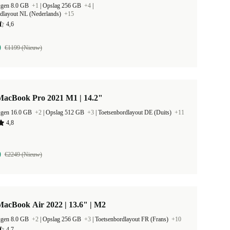
ugen 8.0 GB
+1
|
Opslag 256 GB
+4
|
rdlayout NL (Nederlands)
+15
4,6
9
€1199 (Nieuw)
MacBook Pro 2021 M1 | 14.2"
ugen 16.0 GB
+2
|
Opslag 512 GB
+3
|
Toetsenbordlayout DE (Duits)
+11
4,8
9
€2249 (Nieuw)
acBook Air 2022 | 13.6" | M2
ugen 8.0 GB
+2
|
Opslag 256 GB
+3
|
Toetsenbordlayout FR (Frans)
+10
4,7