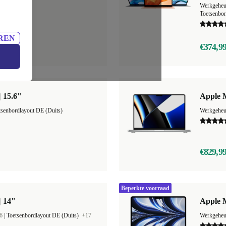
4
|
Werkgehe
Toetsenbo
REN
€374,9
| 15.6"
Apple 
tsenbordlayout DE (Duits)
Werkgehe
€829,9
Beperkte voorraad
| 14"
Apple M
6
|
Toetsenbordlayout DE (Duits)
+17
Werkgehe