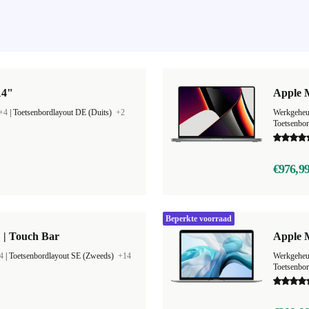
14"
Apple 
+4
|
Toetsenbordlayout DE (Duits)
+2
Werkgehe
Toetsenbo
€976,9
Beperkte voorraad
 | Touch Bar
Apple M
4
|
Toetsenbordlayout SE (Zweeds)
+14
Werkgehe
Toetsenbo