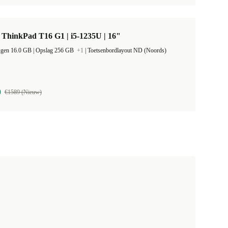
ThinkPad T16 G1 | i5-1235U | 16"
Werkgeheugen 16.0 GB |
Opslag 256 GB
+1
|
Toetsenbordlayout ND (Noords)
9
€1589 (Nieuw)