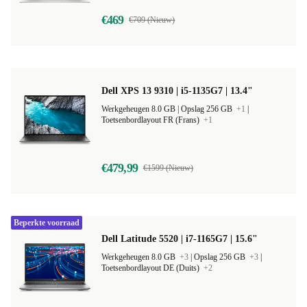
€469
€709 (Nieuw)
Dell XPS 13 9310 | i5-1135G7 | 13.4"
Werkgeheugen 8.0 GB |
Opslag 256 GB
+1
|
Toetsenbordlayout FR (Frans)
+1
€479,99
€1599 (Nieuw)
Beperkte voorraad
Dell Latitude 5520 | i7-1165G7 | 15.6"
Werkgeheugen 8.0 GB
+3
|
Opslag 256 GB
+3
|
Toetsenbordlayout DE (Duits)
+2