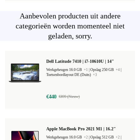
Aanbevolen producten uit andere
categorieën worden momenteel niet
geladen, sorry.
Dell Latitude 7410 | i7-10610U | 14"
Werkgeheugen 16.0 GB
+1
|
Opslag 250 GB
+4
|
Toetsenbordlayout DE (Duits)
+3
€440
€899 (Nieuw)
Apple MacBook Pro 2021 M1 | 16.2"
Werkgeheugen 16.0 GB
+2
|
Opslag 512 GB
+2
|