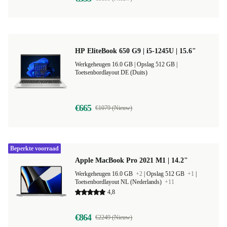
HP EliteBook 650 G9 | i5-1245U | 15.6"
Werkgeheugen 16.0 GB |
Opslag 512 GB |
Toetsenbordlayout DE (Duits)
€665
€1079 (Nieuw)
Beperkte voorraad
Apple MacBook Pro 2021 M1 | 14.2"
Werkgeheugen 16.0 GB
+2
|
Opslag 512 GB
+1
|
Toetsenbordlayout NL (Nederlands)
+11
4,8
€864
€2249 (Nieuw)