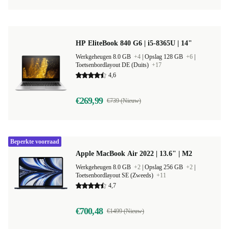
HP EliteBook 840 G6 | i5-8365U | 14"
Werkgeheugen 8.0 GB
+4
|
Opslag 128 GB
+6
|
Toetsenbordlayout DE (Duits)
+17
4,6
€269,99
€739 (Nieuw)
Beperkte voorraad
Apple MacBook Air 2022 | 13.6" | M2
Werkgeheugen 8.0 GB
+2
|
Opslag 256 GB
+2
|
Toetsenbordlayout SE (Zweeds)
+11
4,7
€700,48
€1499 (Nieuw)