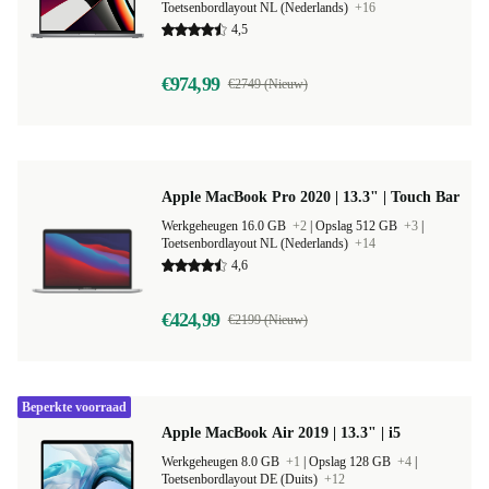
Toetsenbordlayout NL (Nederlands)
+16
4,5
€974,99
€2749 (Nieuw)
Apple MacBook Pro 2020 | 13.3" | Touch Bar
Werkgeheugen 16.0 GB
+2
|
Opslag 512 GB
+3
|
Toetsenbordlayout NL (Nederlands)
+14
4,6
€424,99
€2199 (Nieuw)
Beperkte voorraad
Apple MacBook Air 2019 | 13.3" | i5
Werkgeheugen 8.0 GB
+1
|
Opslag 128 GB
+4
|
Toetsenbordlayout DE (Duits)
+12