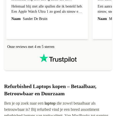
Helemaal blij met alle spullen die ik besteld heb.
Een aanrader
Een Apple Watch Ultra 1 zo goed als nieuw en
nieuw, snell
dat is ie ook echt. Batterij helemaal in orde en
Naam
Sander De Bruin
Naam
Mirei
de behuizing had een klein krasje maarja daar
bespaar ik wel ruim 300euro op met een nieuw
exemplaar en wie zie dat nou, ik niet hoor. En
met de AirPods Pro 2 ook helemaal happy.
Werken perfect en je zou ze bijna niet kunnen
Onze reviews met 4 en 5 sterren
onderscheiden van een gloednieuwe uit de
verpakking. Ik kom graag terug bij jullie voor
andere gadgets eerst maar weer even sparen. Ik
raad het iedereen aan. Nogmaals top geregeld bij
refurbed. Vriendelijke groet Sander
Refurbished Laptops kopen – Betaalbaar,
Betrouwbaar en Duurzaam
Ben je op zoek naar een
laptop
die zowel betaalbaar als
betrouwbaar is? Bij refurbed vind je een breed assortiment
refurbished laptops van topkwaliteit. Van MacBooks tot gaming