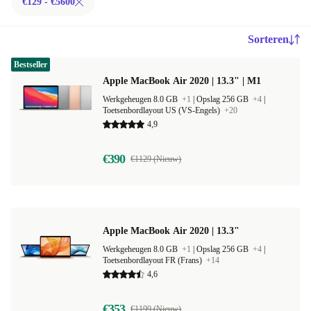
€129 - €5600
Sorteren
Bestseller
Apple MacBook Air 2020 | 13.3" | M1
Werkgeheugen 8.0 GB
+1
|
Opslag 256 GB
+4
|
Toetsenbordlayout US (VS-Engels)
+20
4,9
€390
€1129 (Nieuw)
Apple MacBook Air 2020 | 13.3"
Werkgeheugen 8.0 GB
+1
|
Opslag 256 GB
+4
|
Toetsenbordlayout FR (Frans)
+14
4,6
€353
€1199 (Nieuw)