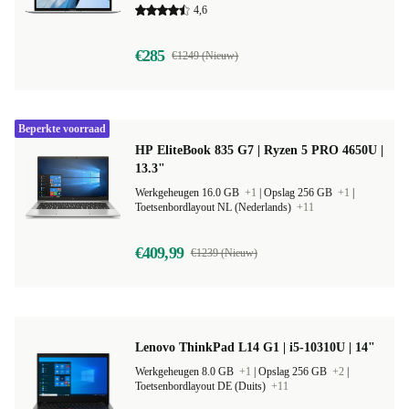
4,6
€285
€1249 (Nieuw)
Beperkte voorraad
HP EliteBook 835 G7 | Ryzen 5 PRO 4650U |
13.3"
Werkgeheugen 16.0 GB
+1
|
Opslag 256 GB
+1
|
Toetsenbordlayout NL (Nederlands)
+11
€409,99
€1239 (Nieuw)
Lenovo ThinkPad L14 G1 | i5-10310U | 14"
Werkgeheugen 8.0 GB
+1
|
Opslag 256 GB
+2
|
Toetsenbordlayout DE (Duits)
+11