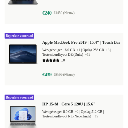
€240
€1459 (Nieuw)
Beperkte voorraad
Apple MacBook Pro 2019 | 15.4" | Touch Bar
Werkgeheugen 16.0 GB
+1
|
Opslag 256 GB
+3
|
Toetsenbordlayout DE (Duits)
+12
5,0
€439
€3199 (Nieuw)
Beperkte voorraad
HP 15-fd | Core 5 120U | 15.6"
Werkgeheugen 8.0 GB
+2
|
Opslag 512 GB |
Toetsenbordlayout NL (Nederlands)
+19