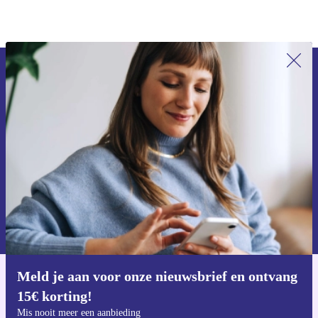
Meld je aan voor onze nieuwsbrief en
ontvang €15 korting!
Mis nooit meer een aanbieding.
Voucher aanvragen
Informatie over het gebruik van persoonsgegevens vind je in ons
privacybeleid
.
Meld je aan voor onze nieuwsbrief en ontvang
Download de refurbed app
15€ korting!
Voor iOS en Android
Mis nooit meer een aanbieding