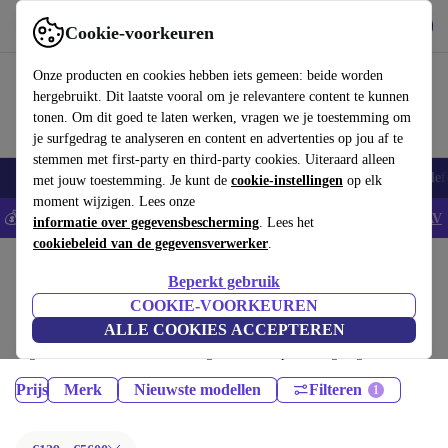
Download de app
Downloaden
Cookie-voorkeuren
Gebruik refurbed snel en eenvoudig
Onze producten en cookies hebben iets gemeen: beide worden
hergebruikt. Dit laatste vooral om je relevantere content te kunnen
tonen. Om dit goed te laten werken, vragen we je toestemming om
je surfgedrag te analyseren en content en advertenties op jou af te
stemmen met first-party en third-party cookies. Uiteraard alleen
Smartphones
Laptops
Tablets
Smartwatches
Accessoires
Koptelef
met jouw toestemming. Je kunt de
cookie-instellingen
op elk
moment wijzigen. Lees onze
💰Bespaar 5% EXTRA op alle iPhones - Code: IPHONEDEAL -
AV
informatie over gegevensbescherming
. Lees het
cookiebeleid van de gegevensverwerker
.
Home
Producten
Beperkt gebruik
Laptops:
COOKIE-VOORKEUREN
ALLE COOKIES ACCEPTEREN
Gecertificeerd refurbished Laptops onder 5600€ – bespaar tot 40%. 30
dagen retourrecht & 12 maanden garantie. Shop vandaag nog duurzaam!
Prijs
Merk
Nieuwste modellen
Filteren