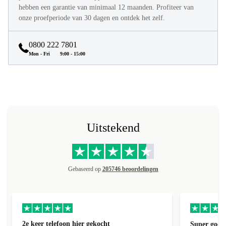
hebben een garantie van minimaal 12 maanden. Profiteer van
onze proefperiode van 30 dagen en ontdek het zelf.
0800 222 7801
Mon - Fri
9:00 - 15:00
Uitstekend
Gebaseerd op
205746 beoordelingen
2e keer telefoon hier gekocht
Super goede