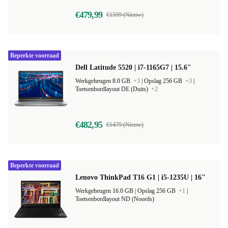
€479,99
€1599 (Nieuw)
Beperkte voorraad
Dell Latitude 5520 | i7-1165G7 | 15.6"
Werkgeheugen 8.0 GB
+3
|
Opslag 256 GB
+3
|
Toetsenbordlayout DE (Duits)
+2
€482,95
€1479 (Nieuw)
Beperkte voorraad
Lenovo ThinkPad T16 G1 | i5-1235U | 16"
Werkgeheugen 16.0 GB |
Opslag 256 GB
+1
|
Toetsenbordlayout ND (Noords)