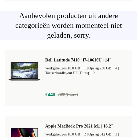
Aanbevolen producten uit andere
categorieën worden momenteel niet
geladen, sorry.
Dell Latitude 7410 | i7-10610U | 14"
Werkgeheugen 16.0 GB
+1
|
Opslag 250 GB
+4
|
Toetsenbordlayout DE (Duits)
+2
€440
€899 (Nieuw)
Apple MacBook Pro 2021 M1 | 16.2"
Werkgeheugen 16.0 GB
+2
|
Opslag 512 GB
+2
|