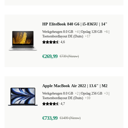
HP EliteBook 840 G6 | i5-8365U | 14"
Werkgeheugen 8.0 GB
+4
|
Opslag 128 GB
+6
|
Toetsenbordlayout DE (Duits)
+17
4,6
€269,99
€739 (Nieuw)
Apple MacBook Air 2022 | 13.6" | M2
Werkgeheugen 8.0 GB
+2
|
Opslag 256 GB
+3
|
Toetsenbordlayout DE (Duits)
+10
4,7
€733,99
€1499 (Nieuw)