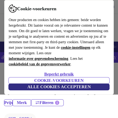
Download de app
Downloaden
Cookie-voorkeuren
Gebruik refurbed snel en eenvoudig
Onze producten en cookies hebben iets gemeen: beide worden
hergebruikt. Dit laatste vooral om je relevantere content te kunnen
tonen. Om dit goed te laten werken, vragen we je toestemming om
je surfgedrag te analyseren en content en advertenties op jou af te
stemmen met first-party en third-party cookies. Uiteraard alleen
Smartphones
Laptops
Tablets
Smartwatches
Accessoires
Koptelef
met jouw toestemming. Je kunt de
cookie-instellingen
op elk
moment wijzigen. Lees onze
💰Bespaar 5% EXTRA op alle iPhones - Code: IPHONEDEAL -
AV
informatie over gegevensbescherming
. Lees het
cookiebeleid van de gegevensverwerker
.
Home
Producten
Beperkt gebruik
Laptops:
COOKIE-VOORKEUREN
ALLE COOKIES ACCEPTEREN
Gecertificeerd refurbished Laptops onder 4100€ – bespaar tot 40%. 30
dagen retourrecht & 12 maanden garantie. Shop vandaag nog duurzaam!
Prijs
Merk
Filteren