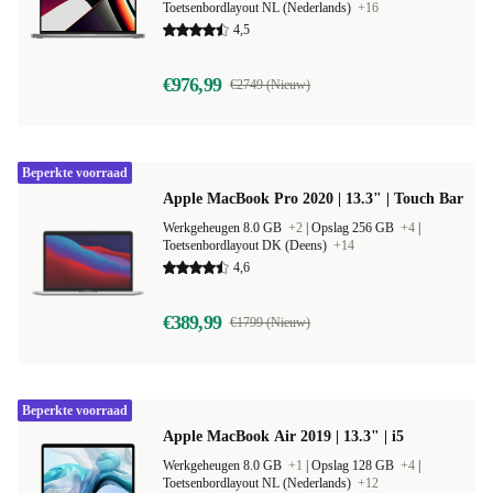
Toetsenbordlayout NL (Nederlands)
+16
4,5
€976,99
€2749 (Nieuw)
Beperkte voorraad
Apple MacBook Pro 2020 | 13.3" | Touch Bar
Werkgeheugen 8.0 GB
+2
|
Opslag 256 GB
+4
|
Toetsenbordlayout DK (Deens)
+14
4,6
€389,99
€1799 (Nieuw)
Beperkte voorraad
Apple MacBook Air 2019 | 13.3" | i5
Werkgeheugen 8.0 GB
+1
|
Opslag 128 GB
+4
|
Toetsenbordlayout NL (Nederlands)
+12