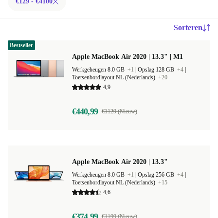
€129 - €4100
Sorteren
Bestseller
Apple MacBook Air 2020 | 13.3" | M1
Werkgeheugen 8.0 GB
+1
|
Opslag 128 GB
+4
|
Toetsenbordlayout NL (Nederlands)
+20
4,9
€440,99
€1129 (Nieuw)
Apple MacBook Air 2020 | 13.3"
Werkgeheugen 8.0 GB
+1
|
Opslag 256 GB
+4
|
Toetsenbordlayout NL (Nederlands)
+15
4,6
€374,99
€1199 (Nieuw)