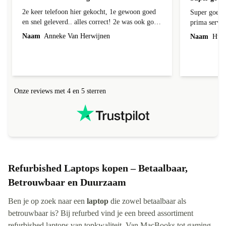
2e keer telefoon hier gekocht, 1e gewoon goed
Super goede 
en snel geleverd.. alles correct! 2e was ook goed
prima servic
geleverd en alles erbij, 1e week bij foto's liep er
Naam
Anneke Van Herwijnen
Naam
Hub 
een streep doorheen! Kon ik terug sturen nadat
ik contact heb gehad, was niet te repareren en ik
kreeg netjes een andere toegestuurd! Netjes
allemaal geregeld! Netjes altijd een correct
antwoord gekregen!
Onze reviews met 4 en 5 sterren
Refurbished Laptops kopen – Betaalbaar,
Betrouwbaar en Duurzaam
Ben je op zoek naar een
laptop
die zowel betaalbaar als
betrouwbaar is? Bij refurbed vind je een breed assortiment
refurbished laptops van topkwaliteit. Van MacBooks tot gaming