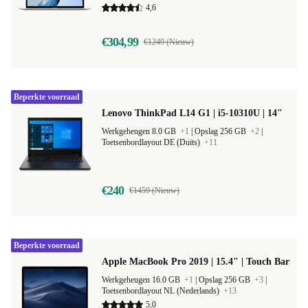
4,6
€304,99
€1249 (Nieuw)
Beperkte voorraad
Lenovo ThinkPad L14 G1 | i5-10310U | 14"
Werkgeheugen 8.0 GB
+1
|
Opslag 256 GB
+2
|
Toetsenbordlayout DE (Duits)
+11
€240
€1459 (Nieuw)
Beperkte voorraad
Apple MacBook Pro 2019 | 15.4" | Touch Bar
Werkgeheugen 16.0 GB
+1
|
Opslag 256 GB
+3
|
Toetsenbordlayout NL (Nederlands)
+13
5,0