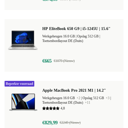
HP EliteBook 650 G9 | i5-1245U | 15.6"
Werkgeheugen 16.0 GB |
Opslag 512 GB |
Toetsenbordlayout DE (Duits)
€665
€1079 (Nieuw)
Beperkte voorraad
Apple MacBook Pro 2021 M1 | 14.2"
Werkgeheugen 16.0 GB
+2
|
Opslag 512 GB
+3
|
Toetsenbordlayout DE (Duits)
+11
4,8
€829,99
€2249 (Nieuw)