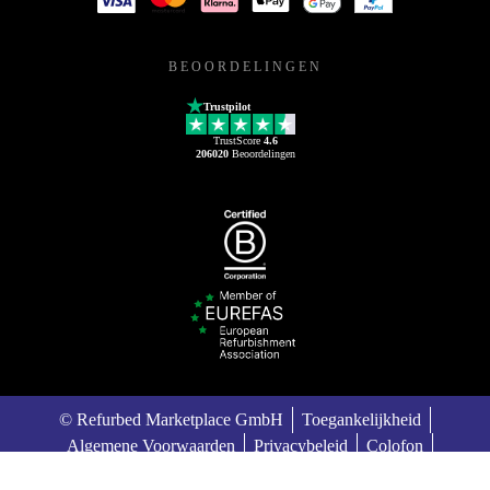
BEOORDELINGEN
Trustpilot
TrustScore
4.6
206020
Beoordelingen
© Refurbed Marketplace GmbH
Toegankelijkheid
Algemene Voorwaarden
Privacybeleid
Colofon
Legal Notices
European Data Act
Cookie Policy