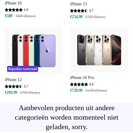
iPhone 16
iPhone 13
4,9
4,7
€589
€849 (Nieuw)
€254,99
€729 (Nieuw)
Beperkte voorraad
iPhone 16 Pro
iPhone 12
4,8
4,7
€729,99
€1199 (Nieuw)
€203,99
€799 (Nieuw)
Aanbevolen producten uit andere
categorieën worden momenteel niet
geladen, sorry.