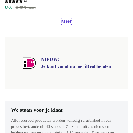
4,8
€430
€709 (Nieuw)
Meer
NIEUW:
Je kunt vanaf nu met iDeal betalen
We staan voor je klaar
Alle refurbed producten worden volledig refurbished in een
proces bestaande uit 40 stappen. Ze zien eruit als nieuw en
hebben een garantie van minimaal 12 maanden. Profiteer van