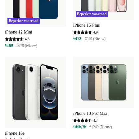
Beperkte voorraad
Beperkte voorraad
iPhone 15 Plus
iPhone 12 Mini
4,9
€472
€949 (Nieuw)
4,6
€189
€679 (Nieuw)
iPhone 13 Pro Max
4,7
€406,76
€1249 (Nieuw)
iPhone 16e