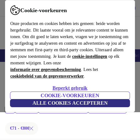
Download de app
Downloaden
Cookie-voorkeuren
Gebruik refurbed snel en eenvoudig
Onze producten en cookies hebben iets gemeen: beide worden
hergebruikt. Dit laatste vooral om je relevantere content te kunnen
tonen. Om dit goed te laten werken, vragen we je toestemming om
je surfgedrag te analyseren en content en advertenties op jou af te
stemmen met first-party en third-party cookies. Uiteraard alleen
Smartphones
Laptops
Tablets
Smartwatches
Accessoires
Koptelef
met jouw toestemming. Je kunt de
cookie-instellingen
op elk
moment wijzigen. Lees onze
Home
informatie over gegevensbescherming
Producten
Smartphones
. Lees het
cookiebeleid van de gegevensverwerker
.
iPhones:
Beperkt gebruik
Gecertificeerd refurbished iPhones onder 800€ – bespaar tot 40%. 30
COOKIE-VOORKEUREN
dagen retourrecht & 12 maanden garantie. Shop vandaag nog duurzaam!
ALLE COOKIES ACCEPTEREN
Prijs
Model
Nieuwste modellen
Filteren
€71 - €800