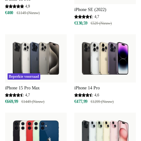
4,9
iPhone SE (2022)
€400
€1149 (Nieuw)
4,7
€130,59
€529 (Nieuw)
Beperkte voorraad
iPhone 15 Pro Max
iPhone 14 Pro
4,7
4,6
€669,99
€477,99
€1449 (Nieuw)
€1299 (Nieuw)