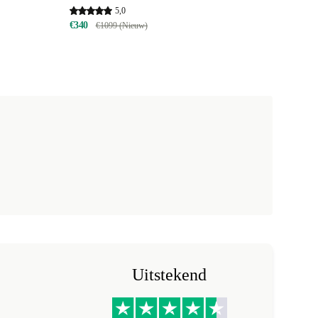
5,0
€340
€1099 (Nieuw)
Uitstekend