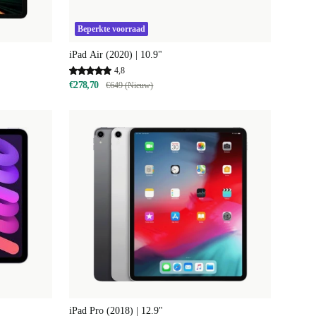
Beperkte voorraad
iPad Air (2020) | 10.9"
4,8
€278,70
€649 (Nieuw)
iPad Pro (2018) | 12.9"