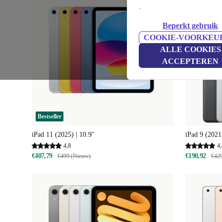
.
Beperkt gebruik
COOKIE-VOORKEU
ALLE COOKIES
ACCEPTEREN
Bestseller
iPad 11 (2025) | 10.9"
iPad 9 (2021
4,8
4,
€407,79
€190,92
€499 (Nieuw)
€42