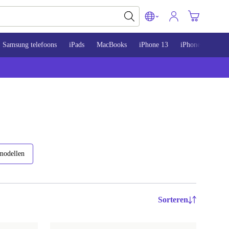
Samsung telefoons
iPads
MacBooks
iPhone 13
iPhone 14
iP
modellen
Sorteren