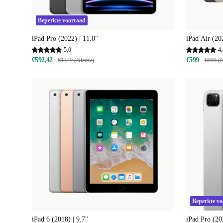
Beperkte voorraad
iPad Pro (2022) | 11.0"
iPad Air (20
5,0
4,
€592,42
€599
€1379 (Nieuw)
€999 (
Beperkte v
iPad 6 (2018) | 9.7"
iPad Pro (20