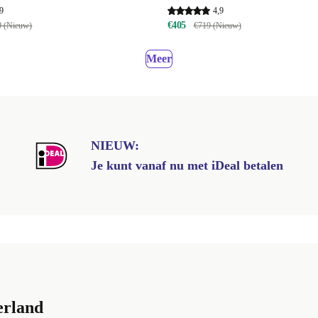
9
4,9
€405
9 (Nieuw)
€719 (Nieuw)
Meer
NIEUW:
Je kunt vanaf nu met iDeal betalen
erland