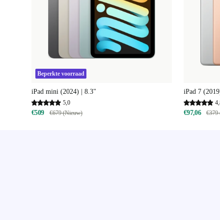
Beperkte voorraad
iPad mini (2024) | 8.3"
iPad 7 (2019
5,0
4,
€509
€97,06
€679 (Nieuw)
€379