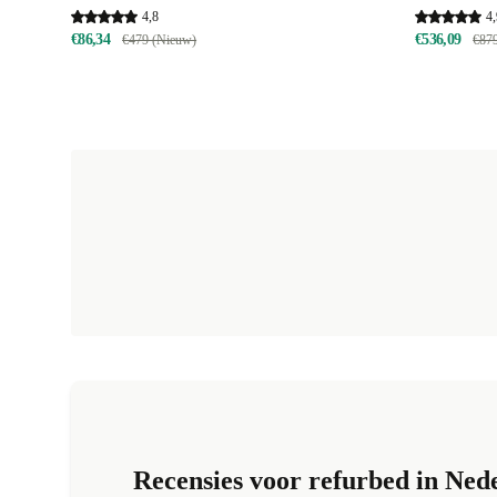
4,8
4,
€86,34
€536,09
€479 (Nieuw)
€87
Recensies voor refurbed in Ned