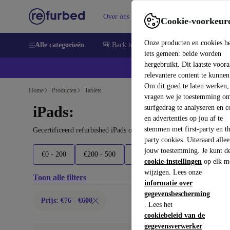
Over ons
Verkopen
Support
Cookie-voorkeur
Onze producten en cookies h
Alle categorieën
🎒 Back to school
Smartphones
Lapto
iets gemeen: beide worden
hergebruikt. Dit laatste voor
relevantere content te kunnen
Om dit goed te laten werken,
Home
Producten
Tablets
vragen we je toestemming om
iPads:
surfgedrag te analyseren en c
en advertenties op jou af te
stemmen met first-party en th
Gecertificeerd refurbished iPads onder 600€ – bespaar tot 40%. 3
party cookies. Uiteraard alle
jouw toestemming. Je kunt d
€0 - 200
€200 - 500
€500 - 700
€700 - 900
cookie-instellingen
op elk m
wijzigen. Lees onze
Toon alle filters
informatie over
gegevensbescherming
Prijs: €76 - €600
. Lees het
cookiebeleid van de
gegevensverwerker