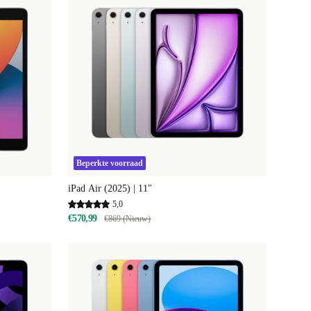
Beperkte voorraad
iPad Air (2025) | 11"
5,0
€570,99
€869 (Nieuw)