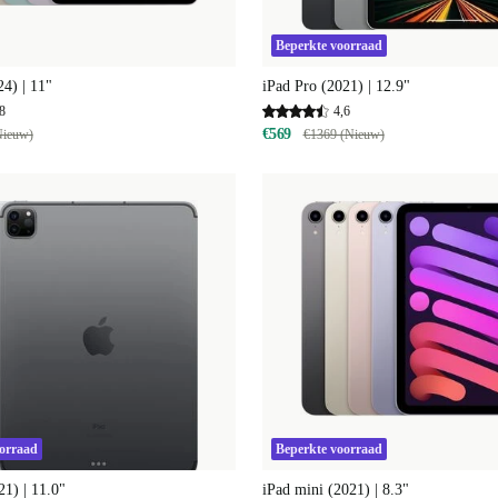
Beperkte voorraad
24) | 11"
iPad Pro (2021) | 12.9"
8
4,6
€569
Nieuw)
€1369 (Nieuw)
oorraad
Beperkte voorraad
21) | 11.0"
iPad mini (2021) | 8.3"