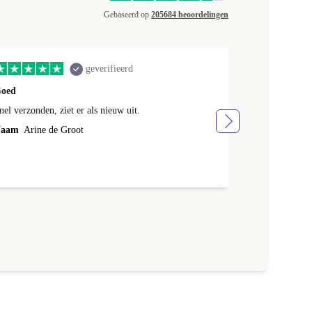
Gebaseerd op
205684 beoordelingen
geverifieerd
oed
Telefoon zag e
nel verzonden, ziet er als nieuw uit.
Telefoon zag e
tevreden
aam
Arine de Groot
Naam
Annem