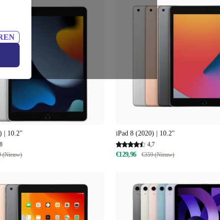
REN
) | 10.2"
iPad 8 (2020) | 10.2"
8
4,7
€129,96
9 (Nieuw)
€359 (Nieuw)