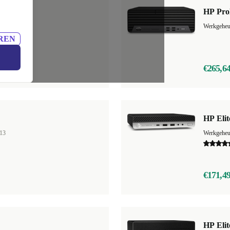
HP Pro
13
Werkgehe
REN
€265,6
HP Eli
13
Werkgehe
€171,4
HP Eli