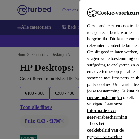
Over ons
Verkopen
Support
Cookie-voorkeur
Onze producten en cookies h
Alle categorieën
🎒 Back to school
Smartphones
Lapto
iets gemeen: beide worden
hergebruikt. Dit laatste voor
relevantere content te kunnen
Om dit goed te laten werken,
Home
Producten
Desktop pc's
vragen we je toestemming om
HP Desktops:
surfgedrag te analyseren en c
en advertenties op jou af te
stemmen met first-party en th
Gecertificeerd refurbished HP Desktops onder 1700€ – bespaar to
party cookies. Uiteraard alle
jouw toestemming. Je kunt d
€100 - 300
€300 - 400
€400 - 500
€500+
cookie-instellingen
op elk m
wijzigen. Lees onze
Toon alle filters
informatie over
gegevensbescherming
Prijs: €163 - €1700
. Lees het
cookiebeleid van de
gegevensverwerker
Bestseller