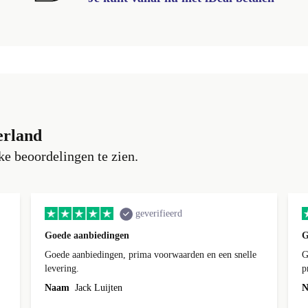
erland
e beoordelingen te zien.
geverifieerd
Goede aanbiedingen
G
Goede aanbiedingen, prima voorwaarden en een snelle
G
levering.
p
t
Naam
Jack Luijten
N