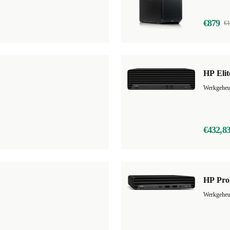
€879
€1
HP Eli
€432,8
HP Pro
Werkgehe