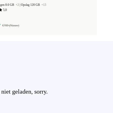
ugen 8.0 GB
+2
|
Opslag 120 GB
+13
5,0
7
€709 (Nieuw)
iet geladen, sorry.