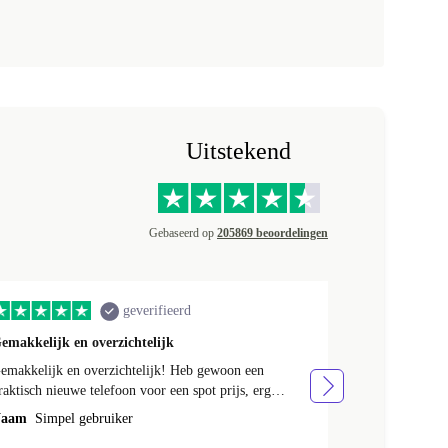
Uitstekend
Gebaseerd op
205869 beoordelingen
geverifieerd
emakkelijk en overzichtelijk
Dit was zo go
emakkelijk en overzichtelijk! Heb gewoon een
Dit was zo go
raktisch nieuwe telefoon voor een spot prijs, erg
Naam
Devon 
evreden!
aam
Simpel gebruiker