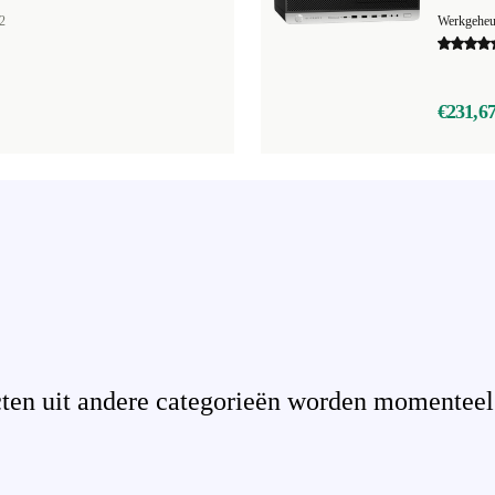
2
Werkgehe
€231,6
en uit andere categorieën worden momenteel n