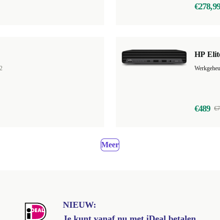
€278,9
HP Elit
2
Werkgehe
€489
€7
Meer
NIEUW:
Je kunt vanaf nu met iDeal betalen