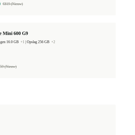
9
€819 (Nieuw)
e Mini 600 G9
ugen 16.0 GB
+1
|
Opslag 256 GB
+2
59 (Nieuw)