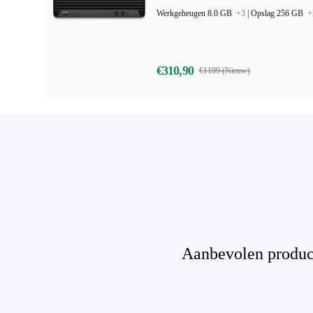
Werkgeheugen 8.0 GB
+3
|
Opslag 256 GB
+
€310,90
€1199 (Nieuw)
Aanbevolen product