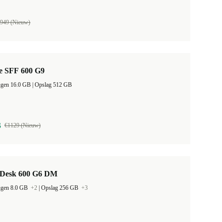
949 (Nieuw)
te SFF 600 G9
Werkgeheugen 16.0 GB |
Opslag 512 GB
3
€1129 (Nieuw)
Desk 600 G6 DM
ugen 8.0 GB
+2
|
Opslag 256 GB
+3