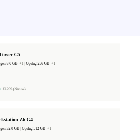
Tower G5
ugen 8.0 GB
+1
|
Opslag 256 GB
+1
0
€1299 (Nieuw)
kstation Z6 G4
Werkgeheugen 32.0 GB |
Opslag 512 GB
+1