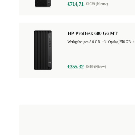
€714,71
€1939 (Nieuw)
HP ProDesk 600 G6 MT
Werkgeheugen 8.0 GB
+3
|
Opslag 256 GB
+
€355,32
€819 (Nieuw)