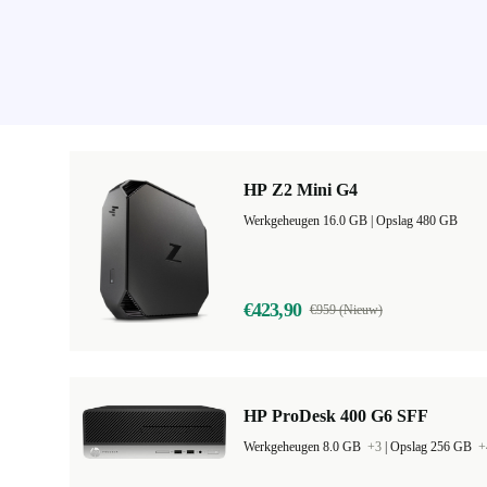
HP Z2 Mini G4
Werkgeheugen 16.0 GB |
Opslag 480 GB
€423,90
€959 (Nieuw)
HP ProDesk 400 G6 SFF
Werkgeheugen 8.0 GB
+3
|
Opslag 256 GB
+