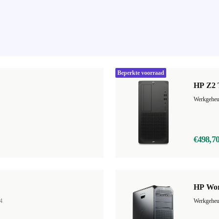
Beperkte voorraad
HP Z2 
Werkgehe
€498,7
HP Wor
4