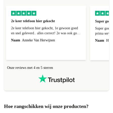
2e keer telefoon hier gekocht
Super goede
2e keer telefoon hier gekocht, 1e gewoon goed
Super goede 
en snel geleverd.. alles correct! 2e was ook goed
prima servic
geleverd en alles erbij, 1e week bij foto's liep er
Naam
Anneke Van Herwijnen
Naam
Hub 
een streep doorheen! Kon ik terug sturen nadat
ik contact heb gehad, was niet te repareren en ik
kreeg netjes een andere toegestuurd! Netjes
allemaal geregeld! Netjes altijd een correct
antwoord gekregen!
Onze reviews met 4 en 5 sterren
Hoe rangschikken wij onze producten?