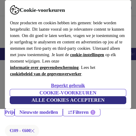
Download de app
Downloaden
Cookie-voorkeuren
Gebruik refurbed snel en eenvoudig
Onze producten en cookies hebben iets gemeen: beide worden
hergebruikt. Dit laatste vooral om je relevantere content te kunnen
tonen. Om dit goed te laten werken, vragen we je toestemming om
je surfgedrag te analyseren en content en advertenties op jou af te
stemmen met first-party en third-party cookies. Uiteraard alleen
Smartphones
Laptops
Tablets
Smartwatches
Accessoires
Koptelef
met jouw toestemming. Je kunt de
cookie-instellingen
op elk
moment wijzigen. Lees onze
Home
informatie over gegevensbescherming
Producten
Smartphones
. Lees het
cookiebeleid van de gegevensverwerker
.
Honor Mobiele Telefoons:
Beperkt gebruik
Gecertificeerd refurbished Honor Mobiele Telefoons onder 600€ –
COOKIE-VOORKEUREN
bespaar tot 40%. 30 dagen retourrecht & 12 maanden garantie. Shop
ALLE COOKIES ACCEPTEREN
vandaag nog duurzaam!
Prijs
Nieuwste modellen
Filteren
€109 - €600