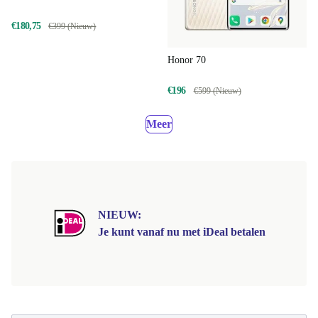
€180,75
€399 (Nieuw)
Honor 70
€196
€599 (Nieuw)
Meer
NIEUW:
Je kunt vanaf nu met iDeal betalen