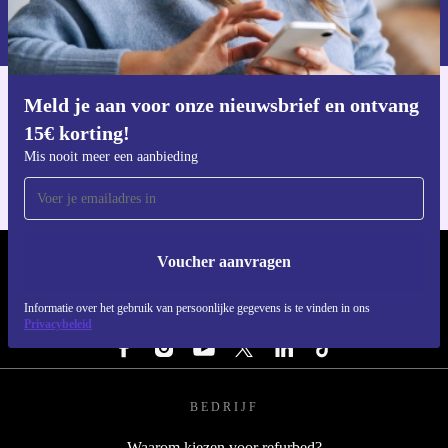
Informatie over het gebruik van persoonsgegevens vind je in ons
privacybeleid
.
Meld je aan voor onze nieuwsbrief en ontvang
Download de refurbed app
15€ korting!
Voor iOS en Android
Mis nooit meer een aanbieding
Voucher aanvragen
REFURBED NEDERLAND - RETHINK NEW.
Informatie over het gebruik van persoonlijke gegevens is te vinden in ons
VOLG ONS
Privacybeleid
BEDRIJF
Waarom kiezen voor refurbed?