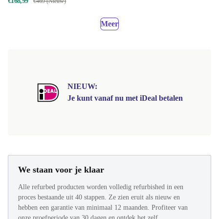
€168,99
€469 (Nieuw)
Meer
NIEUW:
Je kunt vanaf nu met iDeal betalen
We staan voor je klaar
Alle refurbed producten worden volledig refurbished in een
proces bestaande uit 40 stappen. Ze zien eruit als nieuw en
hebben een garantie van minimaal 12 maanden. Profiteer van
onze proefperiode van 30 dagen en ontdek het zelf.