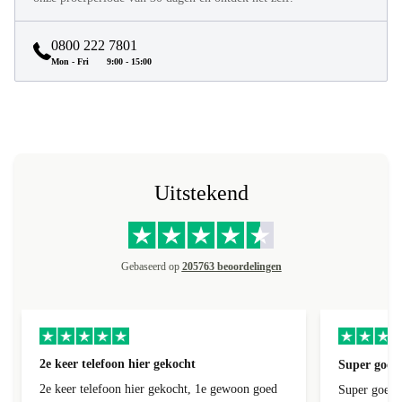
0800 222 7801
Mon - Fri
9:00 - 15:00
Uitstekend
Gebaseerd op
205763 beoordelingen
2e keer telefoon hier gekocht
Super goede
2e keer telefoon hier gekocht, 1e gewoon goed
Super goede 