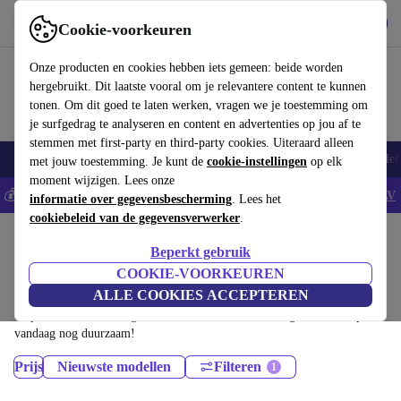
Download de app
Downloaden
Cookie-voorkeuren
Gebruik refurbed snel en eenvoudig
Onze producten en cookies hebben iets gemeen: beide worden
hergebruikt. Dit laatste vooral om je relevantere content te kunnen
tonen. Om dit goed te laten werken, vragen we je toestemming om
je surfgedrag te analyseren en content en advertenties op jou af te
stemmen met first-party en third-party cookies. Uiteraard alleen
Smartphones
Laptops
Tablets
Smartwatches
Accessoires
Koptelef
met jouw toestemming. Je kunt de
cookie-instellingen
op elk
moment wijzigen. Lees onze
💰Bespaar 5% EXTRA op alle iPhones - Code: IPHONEDEAL -
AV
informatie over gegevensbescherming
. Lees het
cookiebeleid van de gegevensverwerker
.
Home
Producten
Smartphones
Beperkt gebruik
Google Pixel Mobiele Telefoons:
COOKIE-VOORKEUREN
ALLE COOKIES ACCEPTEREN
Gecertificeerd refurbished Google Pixel Mobiele Telefoons onder 700€ –
bespaar tot 40%. 30 dagen retourrecht & 12 maanden garantie. Shop
vandaag nog duurzaam!
Prijs
Nieuwste modellen
Filteren