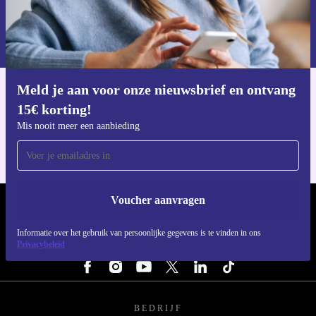
Voucher aanvragen
Informatie over het gebruik van persoonsgegevens vind je in ons
privacybeleid
.
Meld je aan voor onze nieuwsbrief en ontvang
Download de refurbed app
15€ korting!
Voor iOS en Android
Mis nooit meer een aanbieding
Voucher aanvragen
REFURBED NEDERLAND - RETHINK NEW.
Informatie over het gebruik van persoonlijke gegevens is te vinden in ons
Privacybeleid
VOLG ONS
BEDRIJF