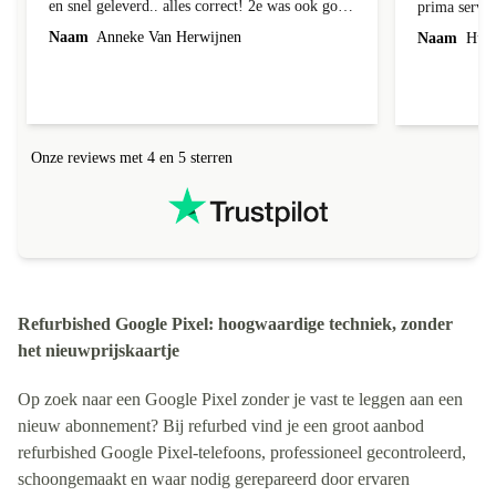
en snel geleverd.. alles correct! 2e was ook goed
prima servic
geleverd en alles erbij, 1e week bij foto's liep er
Naam
Anneke Van Herwijnen
Naam
Hub 
een streep doorheen! Kon ik terug sturen nadat
ik contact heb gehad, was niet te repareren en ik
kreeg netjes een andere toegestuurd! Netjes
allemaal geregeld! Netjes altijd een correct
antwoord gekregen!
Onze reviews met 4 en 5 sterren
Refurbished Google Pixel: hoogwaardige techniek, zonder
het nieuwprijskaartje
Op zoek naar een Google Pixel zonder je vast te leggen aan een
nieuw abonnement? Bij refurbed vind je een groot aanbod
refurbished Google Pixel-telefoons, professioneel gecontroleerd,
schoongemaakt en waar nodig gerepareerd door ervaren