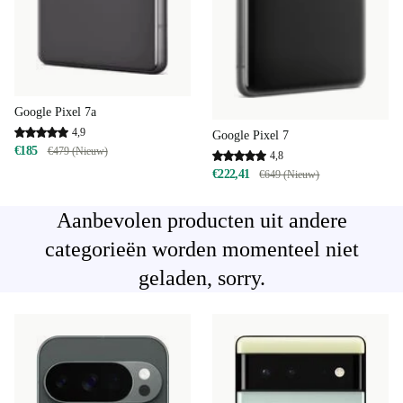
Google Pixel 7a
4,9
Google Pixel 7
€185
€479 (Nieuw)
4,8
€222,41
€649 (Nieuw)
Aanbevolen producten uit andere
categorieën worden momenteel niet
geladen, sorry.