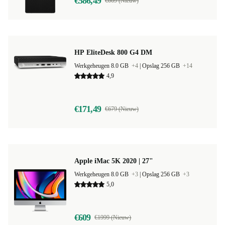
€586,49
€669 (Nieuw)
HP EliteDesk 800 G4 DM
Werkgeheugen 8.0 GB
+4
|
Opslag 256 GB
+14
4,9
€171,49
€679 (Nieuw)
Apple iMac 5K 2020 | 27"
Werkgeheugen 8.0 GB
+3
|
Opslag 256 GB
+3
5,0
€609
€1999 (Nieuw)