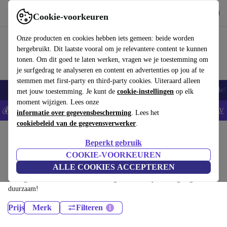
Download de app
Downloaden
Cookie-voorkeuren
Gebruik refurbed snel en eenvoudig
Onze producten en cookies hebben iets gemeen: beide worden
hergebruikt. Dit laatste vooral om je relevantere content te kunnen
tonen. Om dit goed te laten werken, vragen we je toestemming om
je surfgedrag te analyseren en content en advertenties op jou af te
stemmen met first-party en third-party cookies. Uiteraard alleen
Smartphones
Laptops
Tablets
Smartwatches
Accessoires
Koptelef
met jouw toestemming. Je kunt de
cookie-instellingen
op elk
moment wijzigen. Lees onze
💰Bespaar 5% EXTRA op alle iPhones - Code: IPHONEDEAL -
AV
informatie over gegevensbescherming
. Lees het
cookiebeleid van de gegevensverwerker
.
Home
Producten
Beperkt gebruik
Desktop pc's:
COOKIE-VOORKEUREN
ALLE COOKIES ACCEPTEREN
Gecertificeerd refurbished Desktop pc's onder 3600€ – bespaar tot 40%.
30 dagen retourrecht & 12 maanden garantie. Shop vandaag nog
duurzaam!
Prijs
Merk
Filteren