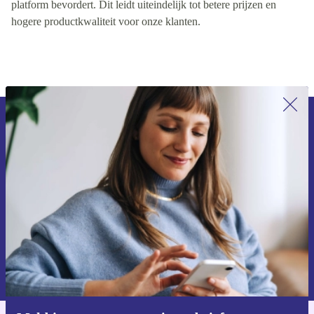
consistent voor alle leveranciers, wat gezonde concurrentie op ons
platform bevordert. Dit leidt uiteindelijk tot betere prijzen en
hogere productkwaliteit voor onze klanten.
Meld je aan voor onze nieuwsbrief en
ontvang €15 korting!
Mis nooit meer een aanbieding.
Voucher aanvragen
Informatie over het gebruik van persoonsgegevens vind je in ons
privacybeleid
.