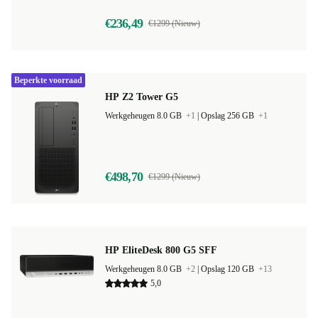
€236,49
€1299 (Nieuw)
Beperkte voorraad
HP Z2 Tower G5
Werkgeheugen 8.0 GB
+1
|
Opslag 256 GB
+1
€498,70
€1299 (Nieuw)
HP EliteDesk 800 G5 SFF
Werkgeheugen 8.0 GB
+2
|
Opslag 120 GB
+13
5,0