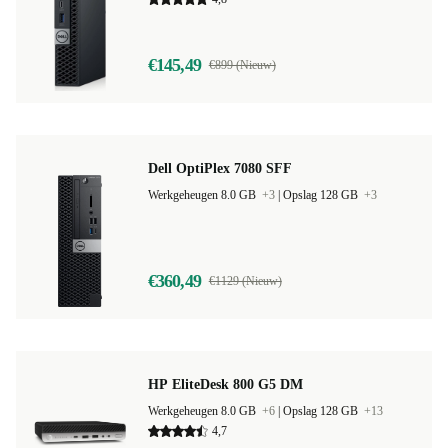
Werkgeheugen 8.0 GB
+3
|
Opslag 128 GB
+13
4,8
€145,49
€899 (Nieuw)
Dell OptiPlex 7080 SFF
Werkgeheugen 8.0 GB
+3
|
Opslag 128 GB
+3
€360,49
€1129 (Nieuw)
HP EliteDesk 800 G5 DM
Werkgeheugen 8.0 GB
+6
|
Opslag 128 GB
+13