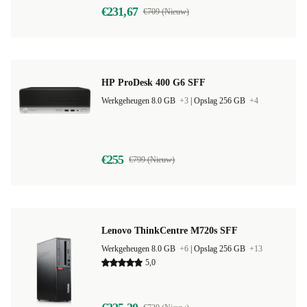
€231,67
€709 (Nieuw)
HP ProDesk 400 G6 SFF
Werkgeheugen 8.0 GB
+3
|
Opslag 256 GB
+4
€255
€799 (Nieuw)
Lenovo ThinkCentre M720s SFF
Werkgeheugen 8.0 GB
+6
|
Opslag 256 GB
+13
5,0