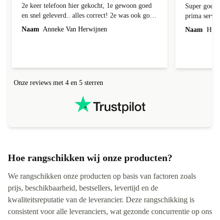
2e keer telefoon hier gekocht
Super goede
2e keer telefoon hier gekocht, 1e gewoon goed
Super goede 
en snel geleverd.. alles correct! 2e was ook goed
prima servic
geleverd en alles erbij, 1e week bij foto's liep er
Naam
Anneke Van Herwijnen
Naam
Hub 
een streep doorheen! Kon ik terug sturen nadat
ik contact heb gehad, was niet te repareren en ik
kreeg netjes een andere toegestuurd! Netjes
allemaal geregeld! Netjes altijd een correct
antwoord gekregen!
Onze reviews met 4 en 5 sterren
Hoe rangschikken wij onze producten?
We rangschikken onze producten op basis van factoren zoals
prijs, beschikbaarheid, bestsellers, levertijd en de
kwaliteitsreputatie van de leverancier. Deze rangschikking is