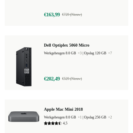
4,7
€163,99
€729 (Nieuw)
Dell Optiplex 5060 Micro
Werkgeheugen 8.0 GB
+3
|
Opslag 120 GB
+7
€202,49
€529 (Nieuw)
Apple Mac Mini 2018
Werkgeheugen 8.0 GB
+1
|
Opslag 256 GB
+2
4,5