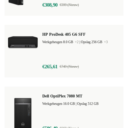
€308,90
€599 (Nieuw)
HP ProDesk 405 G6 SFF
Werkgeheugen 8.0 GB
+2
|
Opslag 256 GB
+3
€265,61
€749 (Nieuw)
Dell OptiPlex 7080 MT
Werkgeheugen 16.0 GB |
Opslag 512 GB