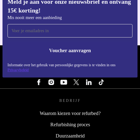
Meld je aan voor onze nieuwsbrief en ontvang
Download de refurbed app
15€ korting!
Voor iOS en Android
Mis nooit meer een aanbieding
Voucher aanvragen
REFURBED NEDERLAND - RETHINK NEW.
Informatie over het gebruik van persoonlijke gegevens is te vinden in ons
VOLG ONS
Privacybeleid
BEDRIJF
Waarom kiezen voor refurbed?
Refurbishing proces