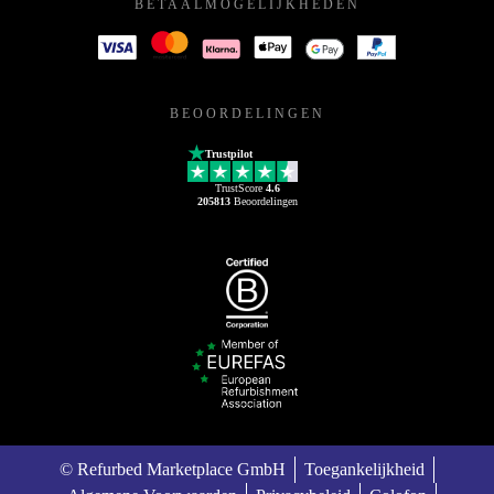
BETAALMOGELIJKHEDEN
BEOORDELINGEN
Trustpilot
TrustScore
4.6
205813
Beoordelingen
© Refurbed Marketplace GmbH
Toegankelijkheid