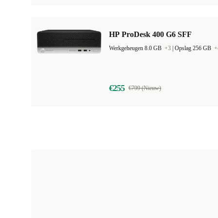
HP ProDesk 400 G6 SFF
Werkgeheugen 8.0 GB
+3
|
Opslag 256 GB
+
€255
€799 (Nieuw)