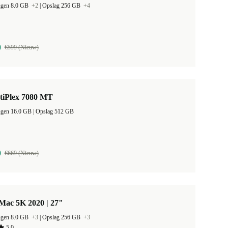
ugen 8.0 GB
+2
|
Opslag 256 GB
+4
0
€599 (Nieuw)
tiPlex 7080 MT
Werkgeheugen 16.0 GB |
Opslag 512 GB
9
€669 (Nieuw)
Mac 5K 2020 | 27"
ugen 8.0 GB
+3
|
Opslag 256 GB
+3
5,0