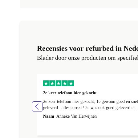
Recensies voor refurbed in Ned
Blader door onze producten om specifiek
2e keer telefoon hier gekocht
2e keer telefoon hier gekocht, 1e gewoon goed en snel
geleverd.. alles correct! 2e was ook goed geleverd en
alles erbij, 1e week bij foto's liep er een streep
Naam
Anneke Van Herwijnen
doorheen! Kon ik terug sturen nadat ik contact heb
gehad, was niet te repareren en ik kreeg netjes een
andere toegestuurd! Netjes allemaal geregeld! Netjes