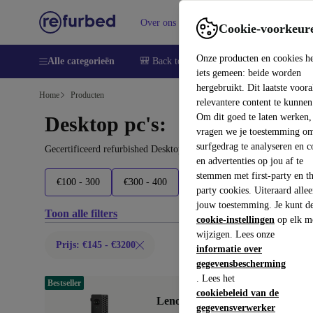
Over ons
Verkopen
Support
Cookie-voorkeur
Onze producten en cookies h
Alle categorieën
🎒 Back to school
Smartphones
Lapto
iets gemeen: beide worden
hergebruikt. Dit laatste voor
Home
Producten
relevantere content te kunnen
Om dit goed te laten werken,
Desktop pc's:
vragen we je toestemming om
surfgedrag te analyseren en c
Gecertificeerd refurbished Desktop pc's onder 3200€ – bespaar to
en advertenties op jou af te
stemmen met first-party en th
€100 - 300
€300 - 400
€400 - 500
€500 - 600
party cookies. Uiteraard alle
jouw toestemming. Je kunt d
Toon alle filters
cookie-instellingen
op elk m
wijzigen. Lees onze
Prijs: €145 - €3200
informatie over
gegevensbescherming
. Lees het
Bestseller
cookiebeleid van de
Lenovo ThinkCentre M920q Tin
gegevensverwerker