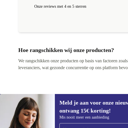
altijd een correct antwoord gekregen!
Onze reviews met 4 en 5 sterren
Hoe rangschikken wij onze producten?
We rangschikken onze producten op basis van factoren zoals pr
leveranciers, wat gezonde concurrentie op ons platform bevorde
Meld je aan voor onze nieu
ontvang 15€ korting!
Meld je aan voor onze nieuwsbrief en
Mis nooit meer een aanbieding
ontvang €15 korting!