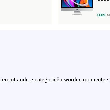
€609
€1
en uit andere categorieën worden momenteel n