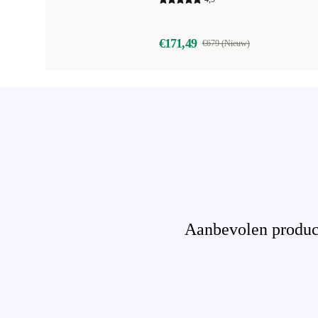
€171,49
€679 (Nieuw)
Aanbevolen product