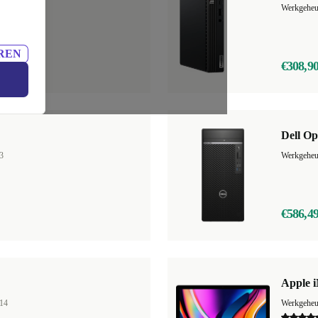
13
Werkgehe
REN
€308,9
Dell Op
3
€586,4
Apple i
14
Werkgehe