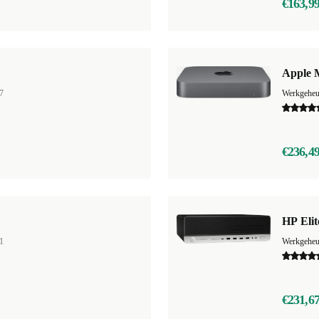
€163,9
Apple 
7
Werkgehe
€236,4
HP Eli
1
Werkgehe
€231,6