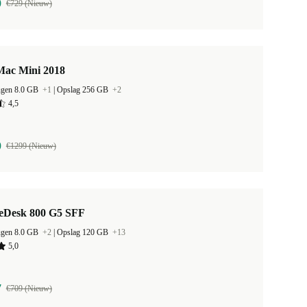
9
€729 (Nieuw)
Mac Mini 2018
ugen 8.0 GB
+1
|
Opslag 256 GB
+2
4,5
9
€1299 (Nieuw)
teDesk 800 G5 SFF
ugen 8.0 GB
+2
|
Opslag 120 GB
+13
5,0
7
€709 (Nieuw)