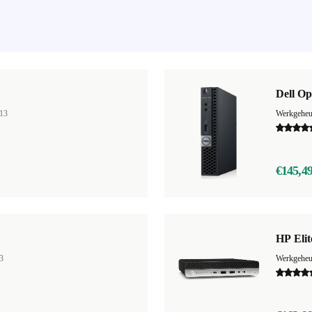
Dell Op
13
Werkgehe
€145,4
HP Eli
3
Werkgehe