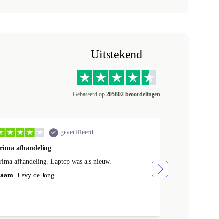
Uitstekend
Gebaseerd op
205802 beoordelingen
geverifieerd
rima afhandeling
ik ben heel t
rima afhandeling. Laptop was als nieuw.
ik ben heel te
aam
Levy de Jong
Naam
Hans K