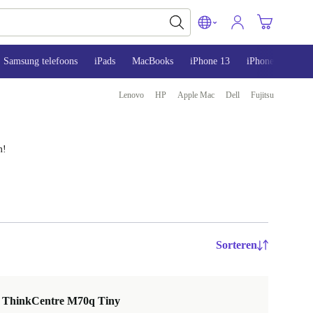
Samsung telefoons
iPads
MacBooks
iPhone 13
iPhone 14
iP
Lenovo
HP
Apple Mac
Dell
Fujitsu
m!
Sorteren
 ThinkCentre M70q Tiny