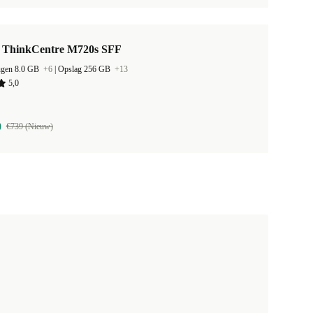
 ThinkCentre M720s SFF
ugen 8.0 GB
+6
|
Opslag 256 GB
+13
5,0
0
€739 (Nieuw)