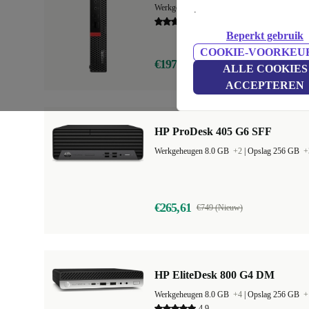
Werkgeheugen 8.0 GB
+3
|
Opslag 128 GB
+
.
4,5
Beperkt gebruik
COOKIE-VOORKEU
€197,24
€709 (Nieuw)
ALLE COOKIES
ACCEPTEREN
HP ProDesk 405 G6 SFF
Werkgeheugen 8.0 GB
+2
|
Opslag 256 GB
+
€265,61
€749 (Nieuw)
HP EliteDesk 800 G4 DM
Werkgeheugen 8.0 GB
+4
|
Opslag 256 GB
+
4,9