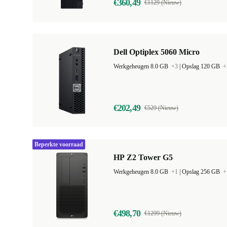
€360,49
€1129 (Nieuw)
Dell Optiplex 5060 Micro
Werkgeheugen 8.0 GB
+3
|
Opslag 120 GB
+
€202,49
€529 (Nieuw)
Beperkte voorraad
HP Z2 Tower G5
Werkgeheugen 8.0 GB
+1
|
Opslag 256 GB
+
€498,70
€1299 (Nieuw)