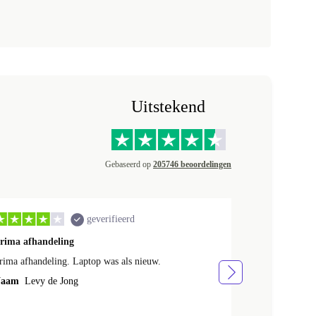
Uitstekend
Gebaseerd op
205746 beoordelingen
geverifieerd
rima afhandeling
ik ben heel t
rima afhandeling. Laptop was als nieuw.
ik ben heel te
aam
Levy de Jong
Naam
Hans K