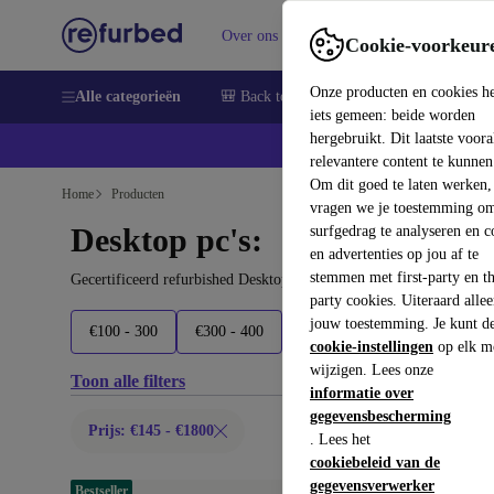
Over ons
Verkopen
Support
Cookie-voorkeur
Onze producten en cookies h
Alle categorieën
🎒 Back to school
Smartphones
Lapto
iets gemeen: beide worden
hergebruikt. Dit laatste voor
relevantere content te kunnen
Om dit goed te laten werken,
Home
Producten
vragen we je toestemming om
Desktop pc's:
surfgedrag te analyseren en c
en advertenties op jou af te
stemmen met first-party en th
Gecertificeerd refurbished Desktop pc's onder 1800€ – bespaar to
party cookies. Uiteraard alle
jouw toestemming. Je kunt d
€100 - 300
€300 - 400
€400 - 500
€500 - 600
cookie-instellingen
op elk m
wijzigen. Lees onze
Toon alle filters
informatie over
gegevensbescherming
Prijs: €145 - €1800
. Lees het
cookiebeleid van de
gegevensverwerker
Bestseller