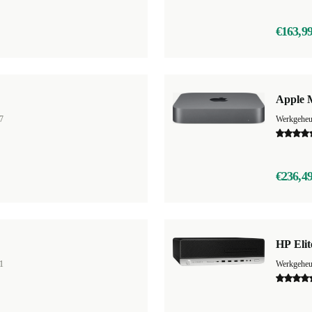
€163,9
Apple 
7
Werkgehe
€236,4
HP Eli
1
Werkgehe