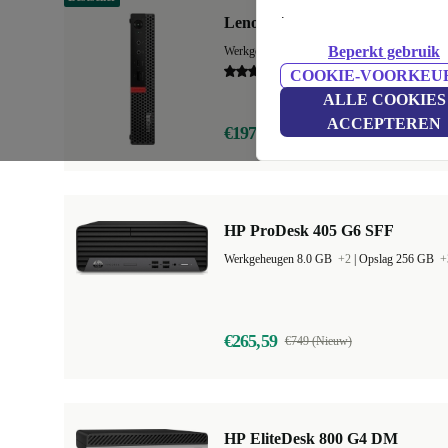
.
Lenovo ThinkCentre M920q Tin
Beperkt gebruik
Werkgeheugen 8.0 GB
+3
|
Opslag 128 GB
+
4,5
COOKIE-VOORKEU
ALLE COOKIES
ACCEPTEREN
€197,24
€709 (Nieuw)
HP ProDesk 405 G6 SFF
Werkgeheugen 8.0 GB
+2
|
Opslag 256 GB
+
€265,59
€749 (Nieuw)
HP EliteDesk 800 G4 DM