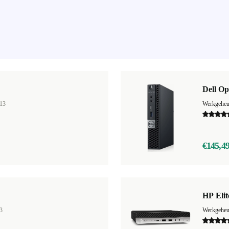
Dell Op
13
Werkgehe
€145,4
HP Eli
3
Werkgehe