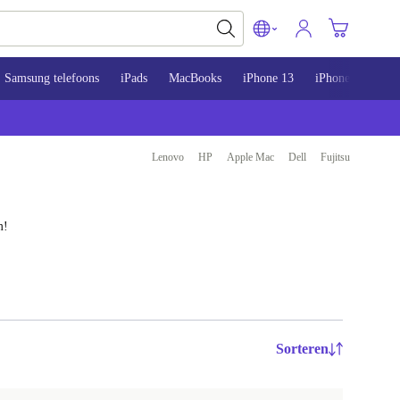
Samsung telefoons
iPads
MacBooks
iPhone 13
iPhone 14
iP
Lenovo
HP
Apple Mac
Dell
Fujitsu
m!
Sorteren