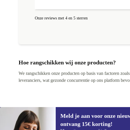
gehad, was niet te repareren en ik kreeg netjes een
andere toegestuurd! Netjes allemaal geregeld! Netjes
altijd een correct antwoord gekregen!
Onze reviews met 4 en 5 sterren
Hoe rangschikken wij onze producten?
We rangschikken onze producten op basis van factoren zoals pr
leveranciers, wat gezonde concurrentie op ons platform bevorde
Meld je aan voor onze nieu
ontvang 15€ korting!
Meld je aan voor onze nieuwsbrief en