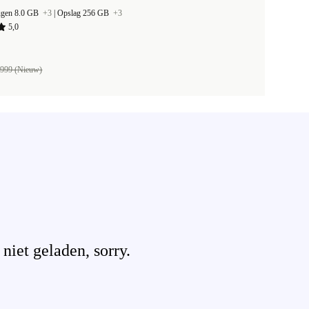
ugen 8.0 GB
+3
|
Opslag 256 GB
+3
5,0
999 (Nieuw)
iet geladen, sorry.