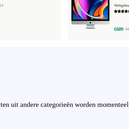
14
Werkgehe
€609
€1
en uit andere categorieën worden momenteel n