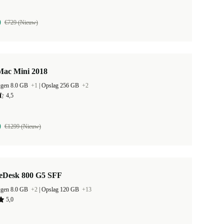
9
€729 (Nieuw)
Mac Mini 2018
ugen 8.0 GB
+1
|
Opslag 256 GB
+2
4,5
9
€1299 (Nieuw)
teDesk 800 G5 SFF
ugen 8.0 GB
+2
|
Opslag 120 GB
+13
5,0