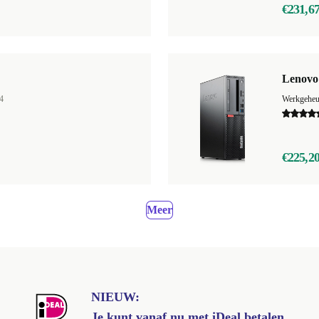
€231,6
Lenovo
4
Werkgehe
€225,2
Meer
NIEUW:
Je kunt vanaf nu met iDeal betalen