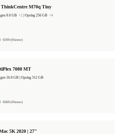
 ThinkCentre M70q Tiny
ugen 8.0 GB
+2
|
Opslag 256 GB
+4
0
€599 (Nieuw)
tiPlex 7080 MT
Werkgeheugen 16.0 GB |
Opslag 512 GB
9
€669 (Nieuw)
Mac 5K 2020 | 27"