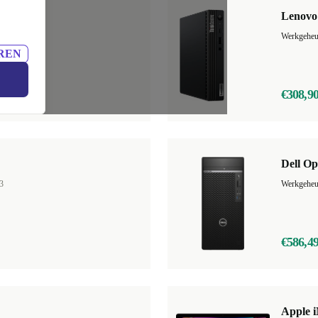
y
Lenovo
13
Werkgehe
REN
€308,9
Dell Op
3
€586,4
Apple i