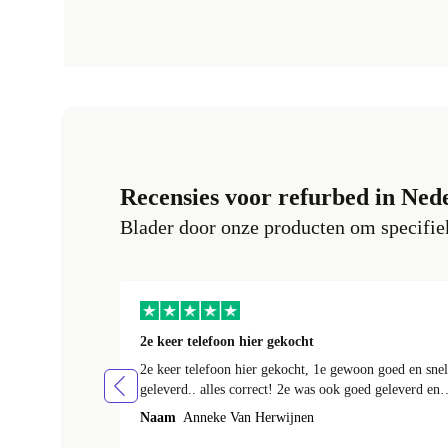
Recensies voor refurbed in Ned
Blader door onze producten om specifiek
2e keer telefoon hier gekocht
2e keer telefoon hier gekocht, 1e gewoon goed en snel
geleverd.. alles correct! 2e was ook goed geleverd en
alles erbij, 1e week bij foto's liep er een streep
Naam
Anneke Van Herwijnen
doorheen! Kon ik terug sturen nadat ik contact heb