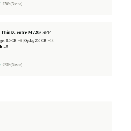
7
€709 (Nieuw)
 ThinkCentre M720s SFF
ugen 8.0 GB
+6
|
Opslag 256 GB
+13
5,0
0
€739 (Nieuw)