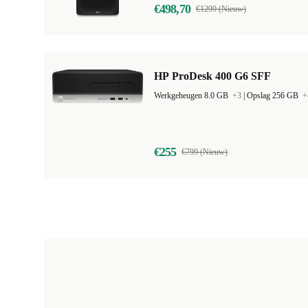
€498,70
€1299 (Nieuw)
HP ProDesk 400 G6 SFF
Werkgeheugen 8.0 GB
+3
|
Opslag 256 GB
+
€255
€799 (Nieuw)