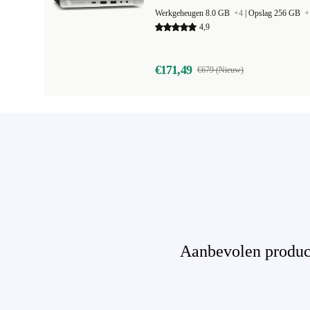
Werkgeheugen 8.0 GB
+4
|
Opslag 256 GB
+
4,9
€171,49
€679 (Nieuw)
Aanbevolen product