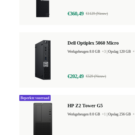
€360,49
€1129 (Nieuw)
Dell Optiplex 5060 Micro
Werkgeheugen 8.0 GB
+3
|
Opslag 120 GB
+
€202,49
€529 (Nieuw)
Beperkte voorraad
HP Z2 Tower G5
Werkgeheugen 8.0 GB
+1
|
Opslag 256 GB
+