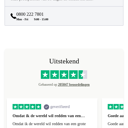
hebben een garantie van minimaal 12 maanden. Profiteer van
onze proefperiode van 30 dagen en ontdek het zelf.
0800 222 7801
Mon - Fri
9:00 - 15:00
Uitstekend
Gebaseerd op
205847 beoordelingen
geverifieerd
Omdat ik de wereld wil redden van een…
Goede aanb