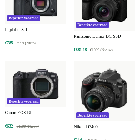
Beperkte voorraad
Beperkte voorraad
Fujifilm X-H1
Panasonic Lumix DC-S5D
€785
€999 (Nieuw)
€881,18
€1099 (Nieuw)
Beperkte voorraad
Canon EOS RP
Beperkte voorraad
€632
€1399 (Nieuw)
Nikon D3400