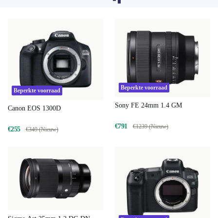
geladen, sorry.
Beperkte voorraad
Beperkte voorraad
Sony FE 24mm 1.4 GM
Canon EOS 1300D
€791
€1239 (Nieuw)
€255
€349 (Nieuw)