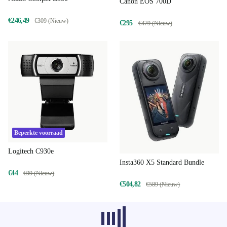
Canon EOS 700D
€246,49
€309 (Nieuw)
€295
€479 (Nieuw)
Beperkte voorraad
Logitech C930e
Insta360 X5 Standard Bundle
€44
€99 (Nieuw)
€504,82
€589 (Nieuw)
Aanbevolen producten uit andere
categorieën worden momenteel niet