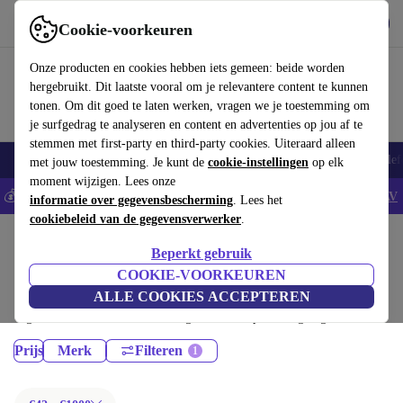
Download de app
Downloaden
Cookie-voorkeuren
Gebruik refurbed snel en eenvoudig
Onze producten en cookies hebben iets gemeen: beide worden
hergebruikt. Dit laatste vooral om je relevantere content te kunnen
tonen. Om dit goed te laten werken, vragen we je toestemming om
je surfgedrag te analyseren en content en advertenties op jou af te
stemmen met first-party en third-party cookies. Uiteraard alleen
Smartphones
Laptops
Tablets
Smartwatches
Accessoires
Koptelef
met jouw toestemming. Je kunt de
cookie-instellingen
op elk
moment wijzigen. Lees onze
💰Bespaar 5% EXTRA op alle iPhones - Code: IPHONEDEAL -
AV
informatie over gegevensbescherming
. Lees het
cookiebeleid van de gegevensverwerker
.
Home
Producten
Beperkt gebruik
Camera's:
COOKIE-VOORKEUREN
ALLE COOKIES ACCEPTEREN
Gecertificeerd refurbished Camera's onder 1000€ – bespaar tot 40%. 30
dagen retourrecht & 12 maanden garantie. Shop vandaag nog duurzaam!
Prijs
Merk
Filteren