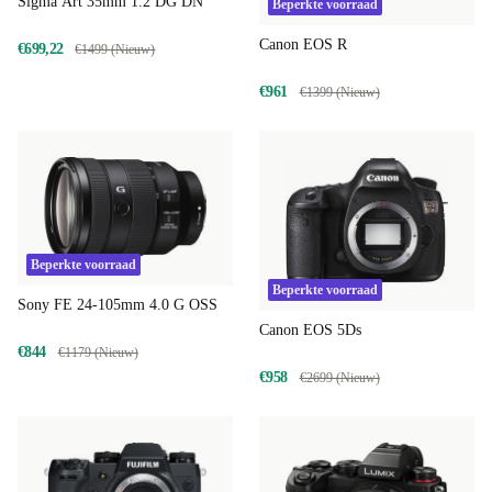
Sigma Art 35mm 1.2 DG DN
Beperkte voorraad
Canon EOS R
€699,22
€1499 (Nieuw)
€961
€1399 (Nieuw)
Beperkte voorraad
Beperkte voorraad
Sony FE 24-105mm 4.0 G OSS
Canon EOS 5Ds
€844
€1179 (Nieuw)
€958
€2699 (Nieuw)