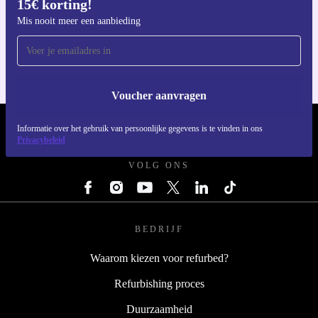
Meld je aan voor onze nieuwsbrief en ontvang
Download de refurbed app
15€ korting!
Voor iOS en Android
Mis nooit meer een aanbieding
Voucher aanvragen
REFURBED NEDERLAND - RETHINK NEW.
Informatie over het gebruik van persoonlijke gegevens is te vinden in ons
Privacybeleid
VOLG ONS
BEDRIJF
Waarom kiezen voor refurbed?
Refurbishing proces
Duurzaamheid