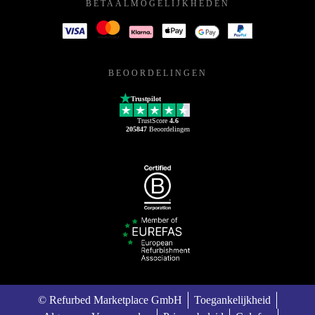
BETAALMOGELIJKHEDEN
BEOORDELINGEN
Trustpilot
TrustScore
4.6
205847
Beoordelingen
© Refurbed Marketplace GmbH
Toegankelijkheid