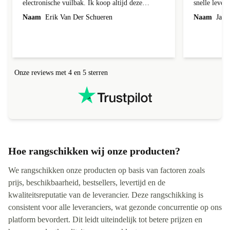
Omdat ik de wereld wil redden van een grote
Goede aanbi
electronische vuilbak. Ik koop altijd deze
snelle leveri
toestellen omdat het 1 geld bespaard en de
Naam
Erik Van Der Schueren
Naam
Jack 
producten heel goed werken.
Onze reviews met 4 en 5 sterren
Hoe rangschikken wij onze producten?
We rangschikken onze producten op basis van factoren zoals
prijs, beschikbaarheid, bestsellers, levertijd en de
kwaliteitsreputatie van de leverancier. Deze rangschikking is
consistent voor alle leveranciers, wat gezonde concurrentie op ons