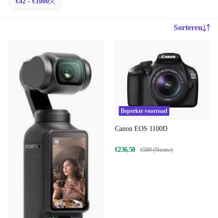
€42 - €1000
Sorteren
Beperkte voorraad
Canon EOS 1100D
€236,50
€589 (Nieuw)