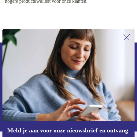
platform bevordert. Dit leidt uiteindelijk tot betere prijzen en
hogere productkwaliteit voor onze klanten.
Meld je aan voor onze nieuwsbrief en
ontvang €15 korting!
Mis nooit meer een aanbieding.
Voucher aanvragen
Informatie over het gebruik van persoonsgegevens vind je in ons
privacybeleid
.