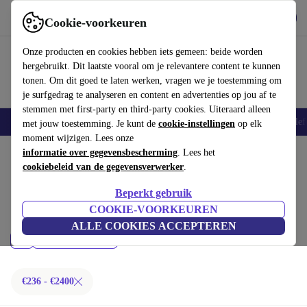
Download de app
Downloaden
Cookie-voorkeuren
Gebruik refurbed snel en eenvoudig
Onze producten en cookies hebben iets gemeen: beide worden
hergebruikt. Dit laatste vooral om je relevantere content te kunnen
tonen. Om dit goed te laten werken, vragen we je toestemming om
je surfgedrag te analyseren en content en advertenties op jou af te
stemmen met first-party en third-party cookies. Uiteraard alleen
Smartphones
Laptops
Tablets
Smartwatches
Accessoires
Koptelef
met jouw toestemming. Je kunt de
cookie-instellingen
op elk
moment wijzigen. Lees onze
Home
informatie over gegevensbescherming
Producten
Desktop pc's
. Lees het
cookiebeleid van de gegevensverwerker
.
Apple Mac:
Beperkt gebruik
Gecertificeerd refurbished Apple Mac onder 2400€ – bespaar tot 40%. 30
COOKIE-VOORKEUREN
dagen retourrecht & 12 maanden garantie. Shop vandaag nog duurzaam!
ALLE COOKIES ACCEPTEREN
Prijs
Filteren
€236 - €2400