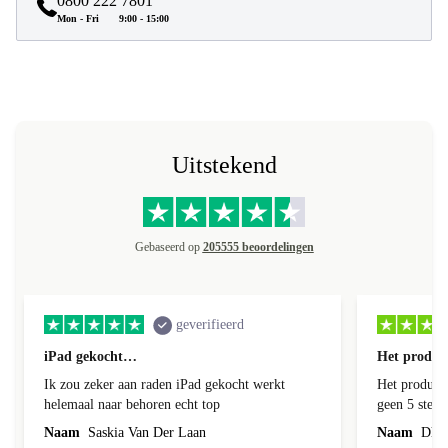
0800 222 7801
Mon - Fri
9:00 - 15:00
Uitstekend
Gebaseerd op
205555 beoordelingen
geverifieerd
iPad gekocht…
Het product
Ik zou zeker aan raden iPad gekocht werkt
Het product 
helemaal naar behoren echt top
geen 5 sterren geef is de onduidelijke
communicati
Naam
Saskia Van Der Laan
Naam
Dhr. 