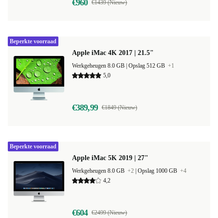
€960
€1439 (Nieuw)
Beperkte voorraad
Apple iMac 4K 2017 | 21.5"
Werkgeheugen 8.0 GB |
Opslag 512 GB
+1
5,0
€389,99
€1849 (Nieuw)
Beperkte voorraad
Apple iMac 5K 2019 | 27"
Werkgeheugen 8.0 GB
+2
|
Opslag 1000 GB
+4
4,2
€604
€2499 (Nieuw)