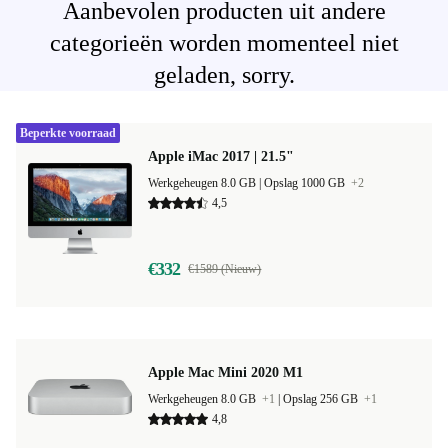
Aanbevolen producten uit andere
categorieën worden momenteel niet
geladen, sorry.
Beperkte voorraad
Apple iMac 2017 | 21.5"
Werkgeheugen 8.0 GB |
Opslag 1000 GB
+2
4,5
€332
€1589 (Nieuw)
Apple Mac Mini 2020 M1
Werkgeheugen 8.0 GB
+1
|
Opslag 256 GB
+1
4,8